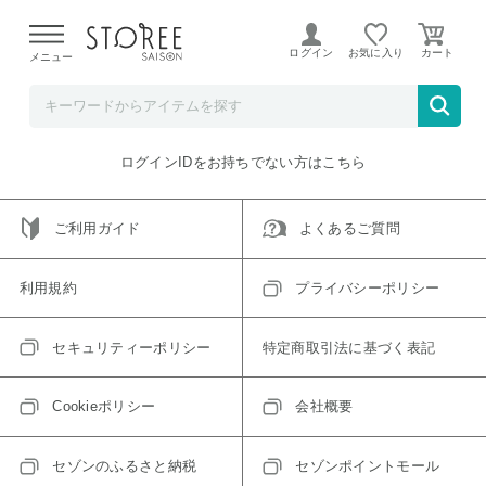
【熊本県での地震による影響について】
令和8年熊本地震に
よる配送遅延が発生しております。
ログイン
お気に入り
メニュー
ご指定のアイテムは取り扱い終了、またはただいま取り扱い
できないアイテムです。
トップへ戻る
ログインIDをお持ちでない方はこちら
ご利用ガイド
よくあるご質問
利用規約
プライバシーポリシー
セキュリティーポリシー
特定商取引法に基づく表記
Cookieポリシー
会社概要
セゾンのふるさと納税
セゾンポイントモール