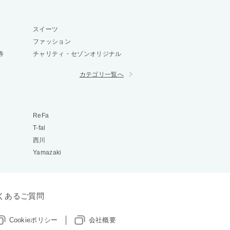
スイーツ
ファッション
券
チャリティ・セゾンオリジナル
カテゴリ一覧へ
ReFa
T-fal
西川
Yamazaki
くあるご質問
Cookieポリシー
会社概要