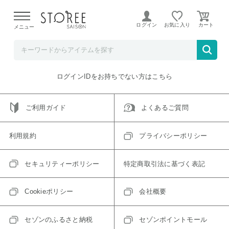
【熊本県での地震による影響について】
令和8年熊本地震に
よる配送遅延が発生しております。
ログイン
お気に入り
メニュー
ご指定のアイテムは取り扱い終了、またはただいま取り扱い
できないアイテムです。
トップへ戻る
ログインIDをお持ちでない方はこちら
ご利用ガイド
よくあるご質問
利用規約
プライバシーポリシー
セキュリティーポリシー
特定商取引法に基づく表記
Cookieポリシー
会社概要
セゾンのふるさと納税
セゾンポイントモール