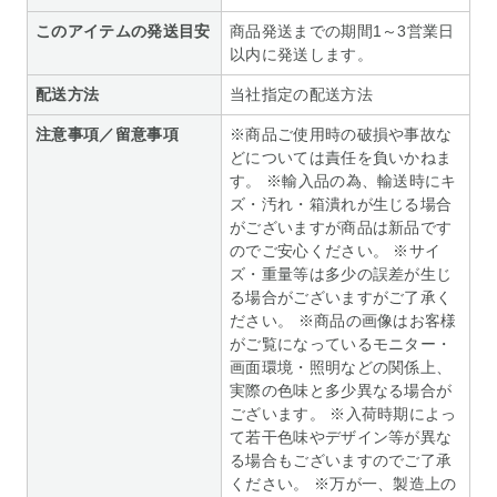
このアイテムの発送目安
商品発送までの期間1～3営業日
以内に発送します。
配送方法
当社指定の配送方法
注意事項／留意事項
※商品ご使用時の破損や事故な
どについては責任を負いかねま
す。 ※輸入品の為、輸送時にキ
ズ・汚れ・箱潰れが生じる場合
がございますが商品は新品です
のでご安心ください。 ※サイ
ズ・重量等は多少の誤差が生じ
る場合がございますがご了承く
ださい。 ※商品の画像はお客様
がご覧になっているモニター・
画面環境・照明などの関係上、
実際の色味と多少異なる場合が
ございます。 ※入荷時期によっ
て若干色味やデザイン等が異な
る場合もございますのでご了承
ください。 ※万が一、製造上の