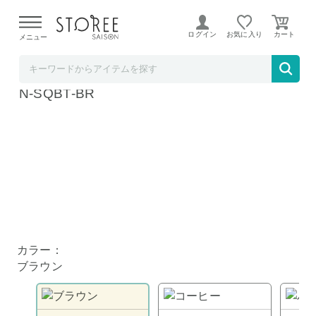
【熊本県での地震による影響について】
令和8年熊本地震に
よる配送遅延が発生しております。
ログイン
お気に入り
メニュー
mitas【STOREE SAISON店】
MILASIC スクエア リングベルト ブラウン T
N-SQBT-BR
カラー：
ブラウン