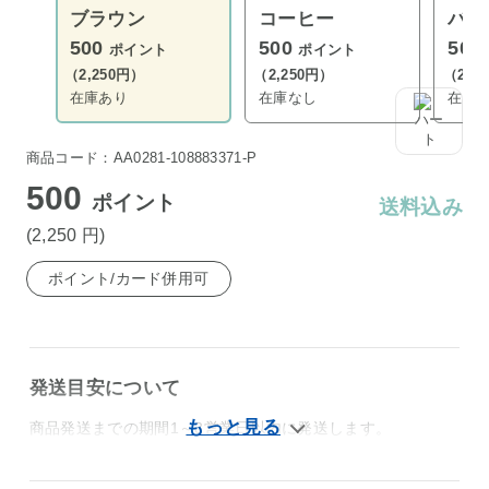
ブラウン
コーヒー
バー
500
500
500
ポイント
ポイント
（2,250円）
（2,250円）
（2,2
在庫あり
在庫なし
在庫
商品コード：AA0281-108883371-P
500
ポイント
送料込み
(2,250
円
)
ポイント/カード併用可
発送目安について
商品発送までの期間1～3営業日以内に発送します。