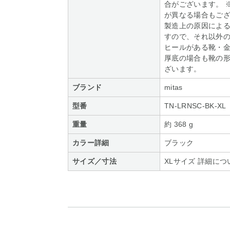
合がございます。 
が異なる場合もござ
製造上の原因によ
すので、それ以外の
ヒールがある靴・
厚底の場合も靴の
ざいます。
ブランド
mitas
型番
TN-LRNSC-BK-XL
重量
約 368 g
カラー詳細
ブラック
サイズ／寸法
XLサイズ 詳細につ