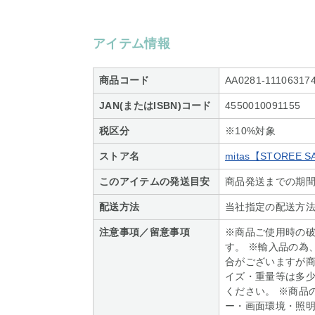
アイテム情報
商品コード
AA0281-11106317
JAN(またはISBN)コード
4550010091155
税区分
※10%対象
ストア名
mitas【STOREE 
このアイテムの発送目安
商品発送までの期間
配送方法
当社指定の配送方
注意事項／留意事項
※商品ご使用時の
す。 ※輸入品の為
合がございますが商
イズ・重量等は多
ください。 ※商品
ー・画面環境・照