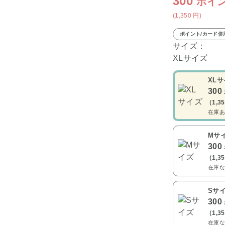
300
ポイ
(1,350
円
)
ポイント/カード併
サイズ：
XLサイズ
XL
300
（1,3
在庫あ
Mサ
300
（1,3
在庫な
Sサ
300
（1,3
在庫な