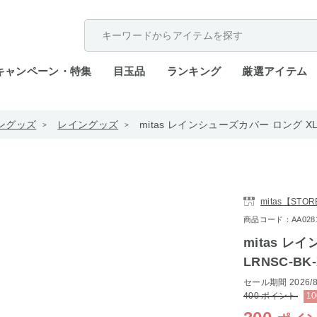
配送遅延が発生しております。
キャンペーン・特集
目玉品
ランキング
厳選アイテム
ングッズ
レイングッズ
mitas レインシューズカバー ロング XLサ
mitas【STO
商品コード：AA0281-
mitas レ
LRNSC-BK-
セール期間
2026/8
400
ポイント
10