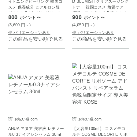
イトニングピーリング 韓国コ
D BLEMISH クリアスージング
スメ 保湿成分 ヒアルロン酸
トナー 韓国コスメ 角質ケア
ビタミンC ピーリングジェル
保湿ケア ふきとり化粧水 シカ
800
～
900
～
ポイント
ポイント
角質 ピーリング スキンケア
コンプレックス 植物エキス 保
透明感 アスコルビン酸 ドクタ
湿 美容成分 角層 うるおい感
(3,600
円
～)
(4,050
円
～)
ージー 基礎化粧品
拭き取り化粧水
他 バリエーションあり
他 バリエーションあり
この商品を安い順で見る
この商品を安い順で見る
お祝い膳.com
お祝い膳.com
ANUA アヌア 美容液 レチノー
【大容量100ml】 コスメデコ
ル0.3ナイアシンセラム 30ml
ルテ COSME DECORTE リポ