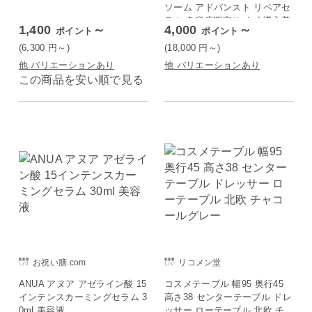
ソーム アドバンスト リペアセ
ラム 免税店限定サイズ 導入美
1,400
～
4,000
～
ポイント
ポイント
容液 KOSE
(6,300
円
～)
(18,000
円
～)
他 バリエーションあり
他 バリエーションあり
この商品を安い順で見る
お祝い膳.com
リコメン堂
ANUA アヌア アゼライン酸 15
コスメテーブル 幅95 奥行45
インテンスカーミングセラム 3
高さ38 センターテーブル ドレ
0ml 美容液
ッサー ローテーブル 北欧 チ