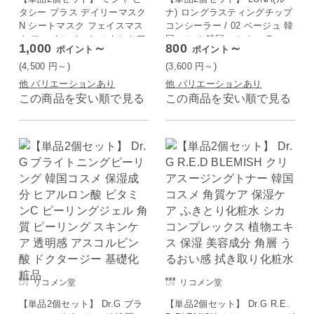
タシー プラス デイリーマスク
ナ) ロングラスティングチップ
N シートマスク フェイスマス
コンシーラー / 02 ベージュ 韓
ク フェイスパック スキンケア
国コスメ 韓国 コンシーラー
1,000
～
800
～
ポイント
ポイント
MISSHA 韓国コスメ
カバー ベースメイク 化粧下地
ハイカバー チップタイプ
(4,500
円
～)
(3,600
円
～)
他 バリエーションあり
他 バリエーションあり
この商品を安い順で見る
この商品を安い順で見る
リコメン堂
リコメン堂
【単品2個セット】 Dr.G ブラ
【単品2個セット】 Dr.G R.E.