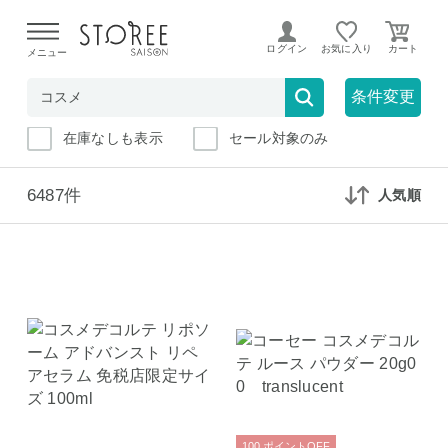
【熊本県での地震による影響について】
令和8年熊本地震に
よる配送遅延が発生しております。
ログイン
お気に入り
メニュー
3600円～
条件変更
在庫なしも表示
セール対象のみ
6487件
人気順
100
ポイント
OFF