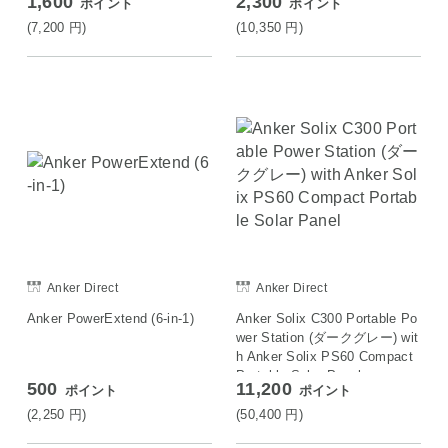
1,600
2,300
ポイント
ポイント
(7,200
円
)
(10,350
円
)
Anker Direct
Anker Direct
Anker PowerExtend (6-in-1)
Anker Solix C300 Portable Po
wer Station (ダークグレー) wit
h Anker Solix PS60 Compact
Portable Solar Panel
500
11,200
ポイント
ポイント
(2,250
円
)
(50,400
円
)