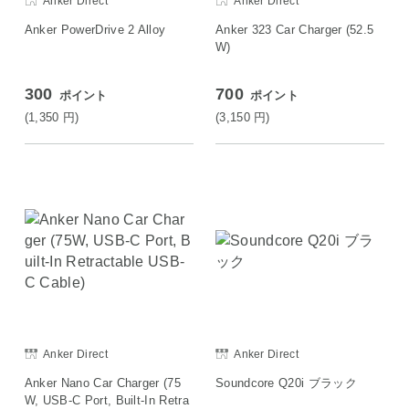
Anker Direct
Anker Direct
Anker PowerDrive 2 Alloy
Anker 323 Car Charger (52.5
W)
300
700
ポイント
ポイント
(1,350
円
)
(3,150
円
)
Anker Direct
Anker Direct
Anker Nano Car Charger (75
Soundcore Q20i ブラック
W, USB-C Port, Built-In Retra