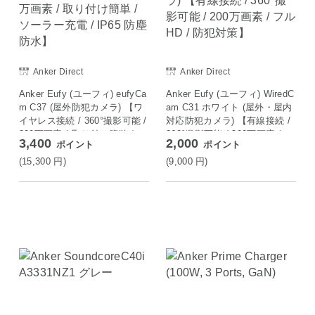
Anker Direct
Anker Direct
Anker Eufy (ユーフィ) eufyCa
Anker Eufy (ユーフィ) WiredC
m C37 (屋外防犯カメラ) 【ワ
am C31 ホワイト (屋外・屋内
イヤレス接続 / 360°撮影可能 /
対応防犯カメラ) 【有線接続 /
300万画素 / 取り付け簡単 / ソ
360°撮影可能 / 200万画素 / フ
3,400
2,000
ポイント
ポイント
ーラー充電 / IP65 防塵防水】
ルHD / 防犯対策】
(15,300
円
)
(9,000
円
)