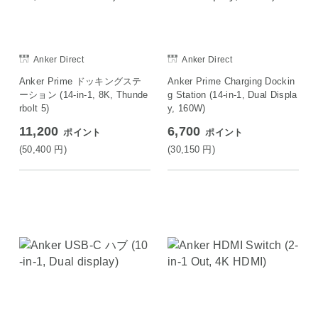
Anker Direct
Anker Direct
Anker Prime ドッキングステ
Anker Prime Charging Dockin
ーション (14-in-1, 8K, Thunde
g Station (14-in-1, Dual Displa
rbolt 5)
y, 160W)
11,200
6,700
ポイント
ポイント
(50,400
円
)
(30,150
円
)