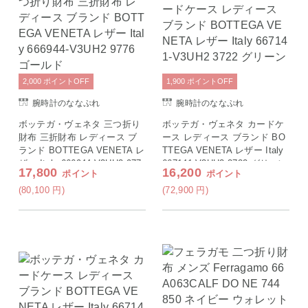
2,000
ポイント
OFF
1,900
ポイント
OFF
腕時計のななぷれ
腕時計のななぷれ
ボッテガ・ヴェネタ 三つ折り
ボッテガ・ヴェネタ カードケ
財布 三折財布 レディース ブ
ース レディース ブランド BO
ランド BOTTEGA VENETA レ
TTEGA VENETA レザー Italy
ザー Italy 666944-V3UH2 977
667141-V3UH2 3722 グリーン
17,800
16,200
ポイント
ポイント
6 ゴールド
(80,100
円
)
(72,900
円
)