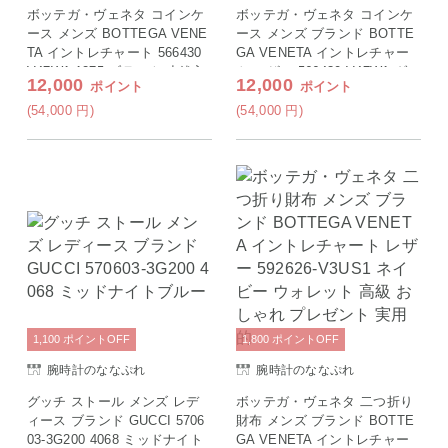
ボッテガ・ヴェネタ コインケ
ボッテガ・ヴェネタ コインケ
ース メンズ BOTTEGA VENE
ース メンズ ブランド BOTTE
TA イントレチャート 566430
GA VENETA イントレチャー
V47W1 1275 ブラック 小銭入
ト レザー 566430-V47W1 ダー
12,000
12,000
ポイント
ポイント
れ 小さい ブランド 高級 おし
クブラウン 小銭入れ 小さい
ゃれ プレゼント 実用的
高級 おしゃれ プレゼント 実
(54,000
円
)
(54,000
円
)
用的
1,100
ポイント
OFF
1,800
ポイント
OFF
腕時計のななぷれ
腕時計のななぷれ
グッチ ストール メンズ レデ
ボッテガ・ヴェネタ 二つ折り
ィース ブランド GUCCI 5706
財布 メンズ ブランド BOTTE
03-3G200 4068 ミッドナイト
GA VENETA イントレチャー