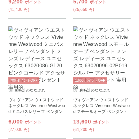
9,200
5,700
ポイント
ポイント
(41,400
円
)
(25,650
円
)
700
ポイント
OFF
1,600
ポイント
OFF
腕時計のななぷれ
腕時計のななぷれ
ヴィヴィアン ウエストウッド
ヴィヴィアン ウエストウッド
ネックレス Vivienne Westwoo
ネックレス Vivienne Westwoo
d ミニバスレリーフ ペンダン
d スモールオーブ ペンダント
ト メンズ レディース ユニセ
メンズ レディース ユニセック
6,000
13,600
ポイント
ポイント
ックス 63020086-G120 ピンク
ス 63020096-02P019 シルバー
ゴールド アクセサリー ギフト
アクセサリー ギフト プレゼン
(27,000
円
)
(61,200
円
)
プレゼント 実用的
ト 実用的