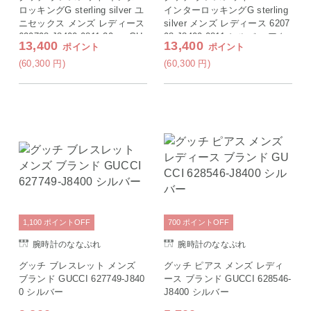
ロッキングG sterling silver ユ
インターロッキングG sterling
ニセックス メンズ レディース
silver メンズ レディース 6207
620798 J8400 0811 20cm GU
98 J8400 0811 シルバー アク
13,400
13,400
ポイント
ポイント
CCI シルバー ギフト プレゼン
セサリー ギフト プレゼント
ト 実用的
実用的
(60,300
円
)
(60,300
円
)
1,100
ポイント
OFF
700
ポイント
OFF
腕時計のななぷれ
腕時計のななぷれ
グッチ ブレスレット メンズ
グッチ ピアス メンズ レディ
ブランド GUCCI 627749-J840
ース ブランド GUCCI 628546-
0 シルバー
J8400 シルバー