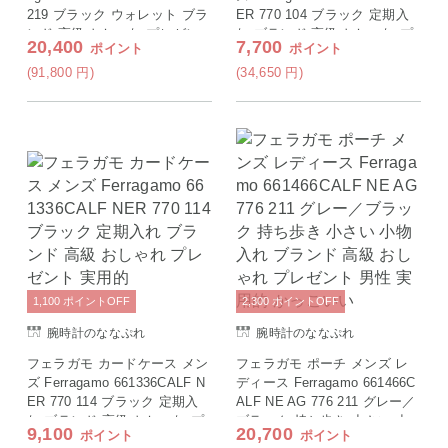
219 ブラック ウォレット ブラ
ER 770 104 ブラック 定期入
ンド 高級 おしゃれ プレゼン
れ ブランド 高級 おしゃれ プ
20,400
7,700
ポイント
ポイント
ト 実用的
レゼント 実用的
(91,800
円
)
(34,650
円
)
1,100
ポイント
OFF
2,300
ポイント
OFF
腕時計のななぷれ
腕時計のななぷれ
フェラガモ カードケース メン
フェラガモ ポーチ メンズ レ
ズ Ferragamo 661336CALF N
ディース Ferragamo 661466C
ER 770 114 ブラック 定期入
ALF NE AG 776 211 グレー／
れ ブランド 高級 おしゃれ プ
ブラック 持ち歩き 小さい 小
9,100
20,700
ポイント
ポイント
レゼント 実用的
物入れ ブランド 高級 おしゃ