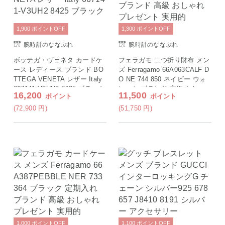
1,900
ポイント
OFF
1,300
ポイント
OFF
腕時計のななぷれ
腕時計のななぷれ
ボッテガ・ヴェネタ カードケ
フェラガモ 二つ折り財布 メン
ース レディース ブランド BO
ズ Ferragamo 66A063CALF D
TTEGA VENETA レザー Italy
O NE 744 850 ネイビー ウォ
667141-V3UH2 8425 ブラック
レット ブランド 高級 おしゃ
16,200
11,500
ポイント
ポイント
れ プレゼント 実用的
(72,900
円
)
(51,750
円
)
1,000
ポイント
OFF
1,100
ポイント
OFF