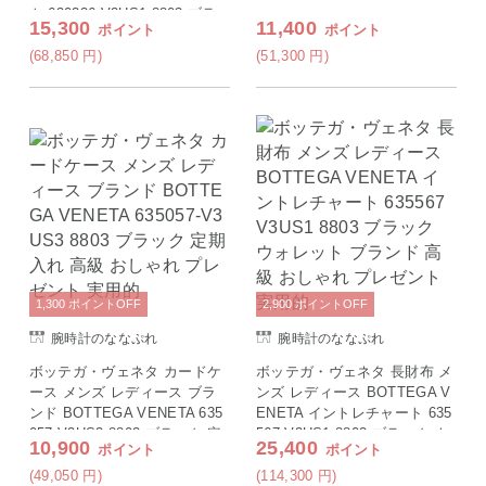
ト 630336 V3US1 8803 ブラ
15,300
11,400
ポイント
ポイント
ック ブランド 高級 おしゃれ
プレゼント 実用的
(68,850
円
)
(51,300
円
)
1,300
ポイント
OFF
2,900
ポイント
OFF
腕時計のななぷれ
腕時計のななぷれ
ボッテガ・ヴェネタ カードケ
ボッテガ・ヴェネタ 長財布 メ
ース メンズ レディース ブラ
ンズ レディース BOTTEGA V
ンド BOTTEGA VENETA 635
ENETA イントレチャート 635
057-V3US3 8803 ブラック 定
567 V3US1 8803 ブラック ウ
10,900
25,400
ポイント
ポイント
期入れ 高級 おしゃれ プレゼ
ォレット ブランド 高級 おし
ント 実用的
ゃれ プレゼント 実用的
(49,050
円
)
(114,300
円
)