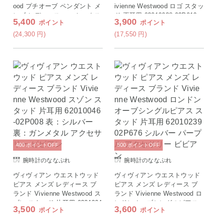
ood プチオーブ ペンダント メ
ivienne Westwood ロゴ スタッ
ンズ レディース ユニセックス
ド 両耳用 62010038-02P019
5,400
3,900
ポイント
ポイント
61020057-S001 ブラック アク
シルバー アクセサリー ビビア
セサリー ギフト プレゼント
ン
(24,300
円
)
(17,550
円
)
実用的
400
ポイント
OFF
500
ポイント
OFF
腕時計のななぷれ
腕時計のななぷれ
ヴィヴィアン ウエストウッド
ヴィヴィアン ウエストウッド
ピアス メンズ レディース ブ
ピアス メンズ レディース ブ
ランド Vivienne Westwood ス
ランド Vivienne Westwood ロ
ゾン スタッド 片耳用 6201004
ンドンオーブシングルピアス
3,500
3,600
ポイント
ポイント
6-02P008 表：シルバー 裏：
スタッド 片耳用 62010239 02