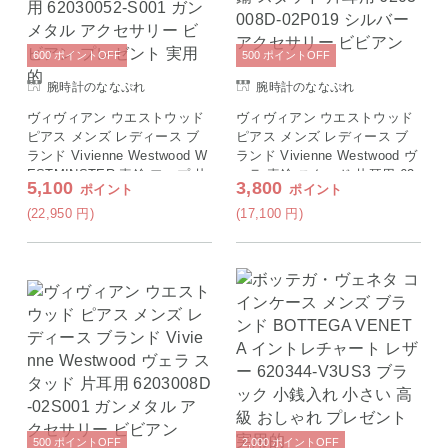
600
ポイント
OFF
500
ポイント
OFF
腕時計のななぷれ
腕時計のななぷれ
ヴィヴィアン ウエストウッド
ヴィヴィアン ウエストウッド
ピアス メンズ レディース ブ
ピアス メンズ レディース ブ
ランド Vivienne Westwood W
ランド Vivienne Westwood ヴ
ESTMINSTER 真鍮 フープ 片
ェラ 真鍮 スタッド 片耳用 62
5,100
3,800
ポイント
ポイント
耳用 62030052-S001 ガンメタ
03008D-02P019 シルバー アク
ル アクセサリー ビビアン プ
セサリー ビビアン
(22,950
円
)
(17,100
円
)
レゼント 実用的
500
ポイント
OFF
2,000
ポイント
OFF