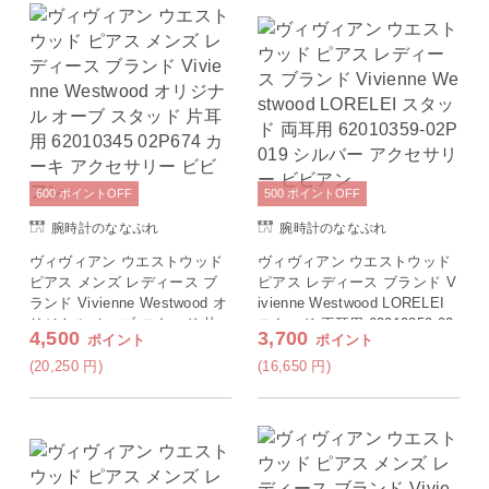
600
ポイント
OFF
500
ポイント
OFF
腕時計のななぷれ
腕時計のななぷれ
ヴィヴィアン ウエストウッド
ヴィヴィアン ウエストウッド
ピアス メンズ レディース ブ
ピアス レディース ブランド V
ランド Vivienne Westwood オ
ivienne Westwood LORELEI
リジナル オーブ スタッド 片
スタッド 両耳用 62010359-02
4,500
3,700
ポイント
ポイント
耳用 62010345 02P674 カーキ
P019 シルバー アクセサリー
アクセサリー ビビアン
ビビアン
(20,250
円
)
(16,650
円
)