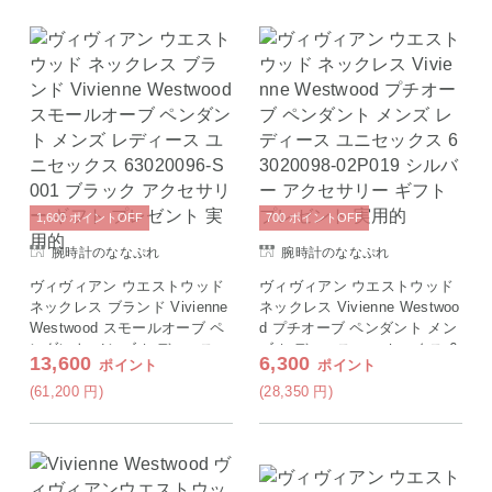
1,600
ポイント
OFF
700
ポイント
OFF
腕時計のななぷれ
腕時計のななぷれ
ヴィヴィアン ウエストウッド
ヴィヴィアン ウエストウッド
ネックレス ブランド Vivienne
ネックレス Vivienne Westwoo
Westwood スモールオーブ ペ
d プチオーブ ペンダント メン
ンダント メンズ レディース
ズ レディース ユニセックス 6
13,600
6,300
ポイント
ポイント
ユニセックス 63020096-S001
3020098-02P019 シルバー ア
ブラック アクセサリー ギフト
クセサリー ギフト プレゼント
(61,200
円
)
(28,350
円
)
プレゼント 実用的
実用的