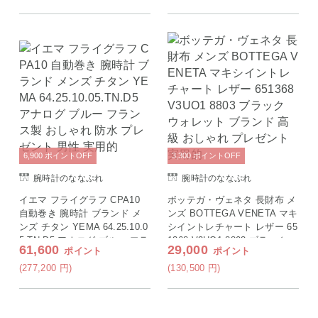
6,900
ポイント
OFF
3,300
ポイント
OFF
腕時計のななぷれ
腕時計のななぷれ
イエマ フライグラフ CPA10
ボッテガ・ヴェネタ 長財布 メ
自動巻き 腕時計 ブランド メ
ンズ BOTTEGA VENETA マキ
ンズ チタン YEMA 64.25.10.0
シイントレチャート レザー 65
5.TN.D5 アナログ ブルー フラ
1368 V3UO1 8803 ブラック
61,600
29,000
ポイント
ポイント
ンス製 おしゃれ 防水 プレゼ
ウォレット ブランド 高級 お
ント 男性 実用的
しゃれ プレゼント 実用的
(277,200
円
)
(130,500
円
)