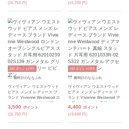
ガンメタル アクセサリー ビビ
P676 シルバー パープル アク
(15,750
円
)
(16,200
円
)
アン
セサリー ビビアン
400
ポイント
OFF
500
ポイント
OFF
腕時計のななぷれ
腕時計のななぷれ
ヴィヴィアン ウエストウッド
ヴィヴィアン ウエストウッド
ピアス メンズ レディース ブ
ピアス メンズ レディース ブ
ランド Vivienne Westwood ロ
ランド Vivienne Westwood デ
ンドンオーブシングルピアス
ィアマンテハート 真鍮 スタッ
3,500
4,400
ポイント
ポイント
スタッド 片耳用 62010239 02
ド 片耳用 6201033R-02S322
S139 ガンメタル グリーン ア
ガンメタル アクセサリー ビビ
(15,750
円
)
(19,800
円
)
クセサリー ビビアン
アン