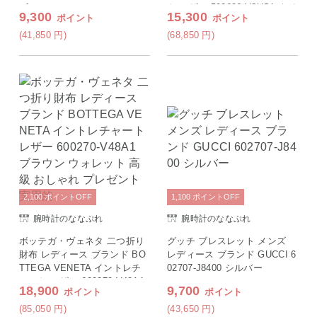
ブルー
ト レザー 592626-V3US1 ネイ
9,300
15,300
ポイント
ポイント
ビー ウォレット 高級 おしゃ
れ プレゼント 実用的
(41,850
円
)
(68,850
円
)
2,100
ポイント
OFF
1,100
ポイント
OFF
腕時計のななぷれ
腕時計のななぷれ
ボッテガ・ヴェネタ 二つ折り
グッチ ブレスレット メンズ
財布 レディース ブランド BO
レディース ブランド GUCCI 6
TTEGA VENETA イントレチ
02707-J8400 シルバー
ャート レザー 600270-V48A1
18,900
9,700
ポイント
ポイント
ブラウン ウォレット 高級 お
しゃれ プレゼント 実用的
(85,050
円
)
(43,650
円
)