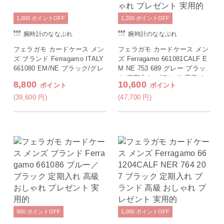
1,000
ポイント
OFF
1,200
ポイント
OFF
腕時計のななぷれ
腕時計のななぷれ
フェラガモ カードケース メン
フェラガモ カードケース メン
ズ ブランド Ferragamo ITALY
ズ Ferragamo 661081CALF E
661080 EM/NE ブラック/グレ
M NE 753 689 グレー ブラッ
ー
ク 定期入れ ブランド 高級 お
8,800
10,600
ポイント
ポイント
しゃれ プレゼント 実用的
(39,600
円
)
(47,700
円
)
900
ポイント
OFF
1,000
ポイント
OFF