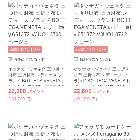
2,600
ポイント
OFF
2,600
ポイント
OFF
腕時計のななぷれ
腕時計のななぷれ
ボッテガ・ヴェネタ 三つ折り
ボッテガ・ヴェネタ 三つ折り
財布 三折財布 レディース ブ
財布 三折財布 レディース ブ
ランド BOTTEGA VENETA レ
ランド BOTTEGA VENETA レ
ザー Italy 651372-V3UO1 270
ザー Italy 651372-V3UO1 372
22,600
22,600
ポイント
ポイント
0 ベージュ
2 グリーン
(101,700
円
)
(101,700
円
)