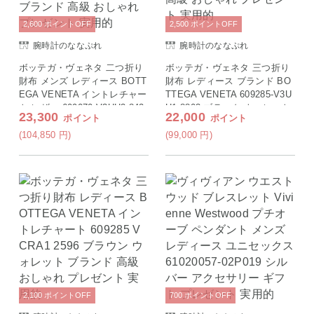
2,600
ポイント
OFF
2,500
ポイント
OFF
腕時計のななぷれ
腕時計のななぷれ
ボッテガ・ヴェネタ 二つ折り
ボッテガ・ヴェネタ 三つ折り
財布 メンズ レディース BOTT
財布 レディース ブランド BO
EGA VENETA イントレチャー
TTEGA VENETA 609285-V3U
ト レザー 609070 V3UH2 842
H1 8803 ブラック ウォレット
23,300
22,000
ポイント
ポイント
5 ブラック ウォレット ブラン
高級 おしゃれ プレゼント 実
ド 高級 おしゃれ プレゼント
用的
(104,850
円
)
(99,000
円
)
実用的
2,100
ポイント
OFF
700
ポイント
OFF