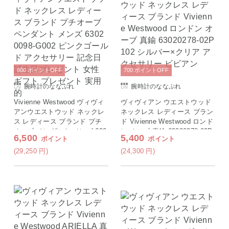
800
ポイント
OFF
700
ポイント
OFF
腕時計のななぷれ
腕時計のななぷれ
Vivienne Westwood ヴィヴィ
ヴィヴィアン ウエストウッド
アンウエストウッド ネックレ
ネックレス レディース ブラン
ス レディース ブランド プチ
ド Vivienne Westwood ロンド
オーブ ペンダント メンズ 630
ン オーブ 真鍮 63020278-02P
6,500
5,400
ポイント
ポイント
20098-G002 ピンクゴールド
102 シルバー×クリア アクセ
アクセサリー 記念日 誕生日プ
サリー ビビアン
(29,250
円
)
(24,300
円
)
レゼント 女性 ギフト プレゼ
ント 実用的