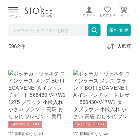
【熊本県での地震による影響について】
令和8年熊本地震に
よる配送遅延が発生しております。
ログイン
お気に入り
メニュー
在庫なしも表示
セール対象のみ
条件変更
5962件
人気順
1,400
ポイント
OFF
1,400
ポイント
OFF
腕時計のななぷれ
腕時計のななぷれ