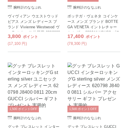
腕時計のななぷれ
腕時計のななぷれ
ヴィヴィアン ウエストウッド
ボッテガ・ヴェネタ コインケ
ピアス メンズ レディース ブ
ース メンズ ブランド BOTTE
ランド Vivienne Westwood ヴ
GA VENETA イントレチャー
ェラ スタッド 片耳用 6203008
ト レザー 620344-V3US3 ブラ
3,800
17,400
ポイント
ポイント
D-02S001 ガンメタル アクセ
ック 小銭入れ 小さい 高級 お
サリー ビビアン
しゃれ プレゼント 実用的
(17,100
円
)
(78,300
円
)
1,500
ポイント
OFF
1,500
ポイント
OFF
腕時計のななぷれ
腕時計のななぷれ
グッチ ブレスレット インター
グッチ ブレスレット GUCCI