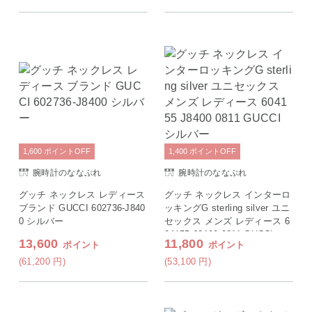
1,600
ポイント
OFF
1,400
ポイント
OFF
腕時計のななぷれ
腕時計のななぷれ
グッチ ネックレス レディース
グッチ ネックレス インターロ
ブランド GUCCI 602736-J840
ッキングG sterling silver ユニ
0 シルバー
セックス メンズ レディース 6
04155 J8400 0811 GUCCI シ
13,600
11,800
ポイント
ポイント
ルバー
(61,200
円
)
(53,100
円
)