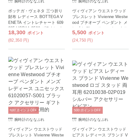
腕時計のななぷれ
腕時計のななぷれ
ボッテガ・ヴェネタ 三つ折り
ヴィヴィアン ウエストウッド
財布 レディース BOTTEGA V
ブレスレット Vivienne Westw
ENETA イントレチャート 609
ood プチオーブ ペンダント メ
285 VCRA1 2596 ブラウン ウ
ンズ レディース ユニセックス
18,300
5,500
ポイント
ポイント
ォレット ブランド 高級 おし
61020057-02P019 シルバー ア
ゃれ プレゼント 実用的
クセサリー ギフト プレゼント
(82,350
円
)
(24,750
円
)
実用的
600
ポイント
OFF
500
ポイント
OFF
腕時計のななぷれ
腕時計のななぷれ
ヴィヴィアン ウエストウッド
ヴィヴィアン ウエストウッド
ブレスレット Vivienne Westw
ピアス レディース ブランド V