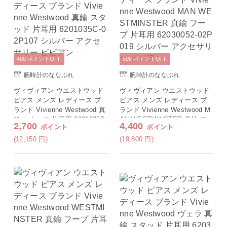
400
ポイント
OFF
500
ポイント
OFF
腕時計のななぷれ
腕時計のななぷれ
ヴィヴィアン ウエストウッド
ヴィヴィアン ウエストウッド
ピアス メンズ レディース ブ
ピアス メンズ レディース ブ
ランド Vivienne Westwood 真
ランド Vivienne Westwood M
鍮 スタッド 片耳用 6201035C-
AN WESTMINSTER 真鍮 フ
2,700
4,400
ポイント
ポイント
02P107 シルバー アクセサリ
ープ 片耳用 62030052-02P019
ー ビビアン
シルバー アクセサリー ビビア
(12,150
円
)
(19,800
円
)
ン