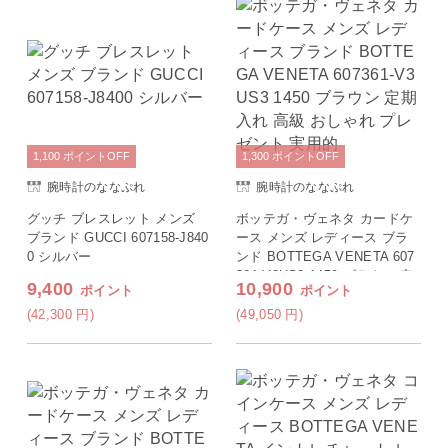
1,100
ポイント
OFF
1,300
ポイント
OFF
腕時計のななぷれ
腕時計のななぷれ
グッチ ブレスレット メンズ
ボッテガ・ヴェネタ カードケ
ブランド GUCCI 607158-J840
ース メンズ レディース ブラ
0 シルバー
ンド BOTTEGA VENETA 607
361-V3US3 1450 ブラウン 定
9,400
10,900
ポイント
ポイント
期入れ 高級 おしゃれ プレゼ
ント 実用的
(42,300
円
)
(49,050
円
)