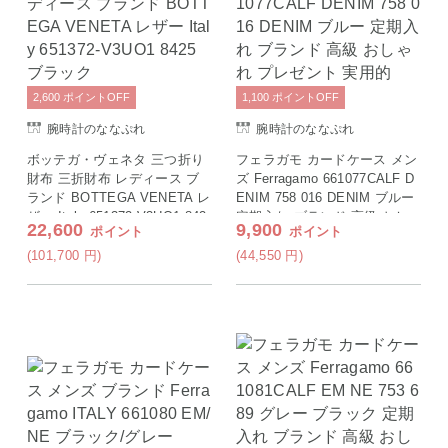
2,600
ポイント
OFF
1,100
ポイント
OFF
腕時計のななぷれ
腕時計のななぷれ
ボッテガ・ヴェネタ 三つ折り
フェラガモ カードケース メン
財布 三折財布 レディース ブ
ズ Ferragamo 661077CALF D
ランド BOTTEGA VENETA レ
ENIM 758 016 DENIM ブルー
ザー Italy 651372-V3UO1 842
定期入れ ブランド 高級 おし
22,600
9,900
ポイント
ポイント
5 ブラック
ゃれ プレゼント 実用的
(101,700
円
)
(44,550
円
)