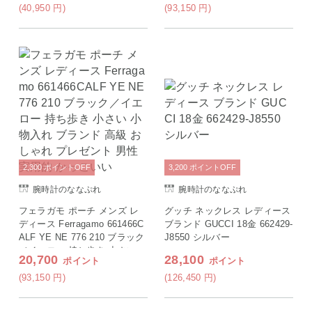
れ プレゼント 男性 実用的 か
(40,950
円
)
(93,150
円
)
っこいい
2,300
ポイント
OFF
3,200
ポイント
OFF
腕時計のななぷれ
腕時計のななぷれ
フェラガモ ポーチ メンズ レ
グッチ ネックレス レディース
ディース Ferragamo 661466C
ブランド GUCCI 18金 662429-
ALF YE NE 776 210 ブラック
J8550 シルバー
／イエロー 持ち歩き 小さい
20,700
28,100
ポイント
ポイント
小物入れ ブランド 高級 おし
ゃれ プレゼント 男性 実用的
(93,150
円
)
(126,450
円
)
かっこいい