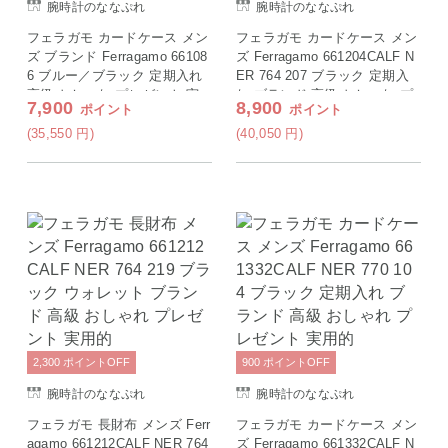
腕時計のななぷれ
腕時計のななぷれ
フェラガモ カードケース メン
フェラガモ カードケース メン
ズ ブランド Ferragamo 66108
ズ Ferragamo 661204CALF N
6 ブルー／ブラック 定期入れ
ER 764 207 ブラック 定期入
高級 おしゃれ プレゼント 実
れ ブランド 高級 おしゃれ プ
7,900
8,900
ポイント
ポイント
用的
レゼント 実用的
(35,550
円
)
(40,050
円
)
2,300
ポイント
OFF
900
ポイント
OFF
腕時計のななぷれ
腕時計のななぷれ
フェラガモ 長財布 メンズ Ferr
フェラガモ カードケース メン
agamo 661212CALF NER 764
ズ Ferragamo 661332CALF N