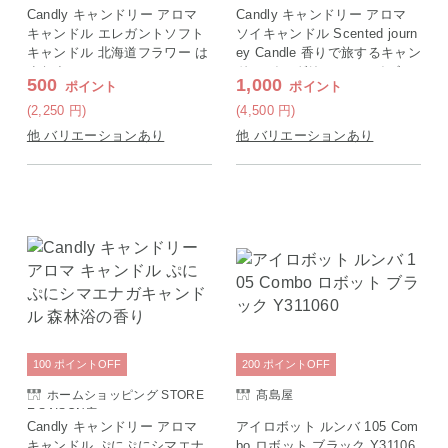
E SAISON店
E SAISON店
Candly キャンドリー アロマ
Candly キャンドリー アロマ
キャンドル エレガントソフト
ソイキャンドル Scented journ
キャンドル 北海道フラワー は
ey Candle 香りで旅するキャン
まなす
ドル イングリッシュアイビー
500
1,000
ポイント
ポイント
(2,250
円
)
(4,500
円
)
他 バリエーションあり
他 バリエーションあり
100
ポイント
OFF
200
ポイント
OFF
ホームショッピング STORE
髙島屋
E SAISON店
Candly キャンドリー アロマ
アイロボット ルンバ 105 Com
キャンドル ぷにぷにシマエナ
bo ロボット ブラック Y31106