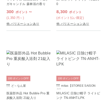
ガキャンドル 森林浴の香り
0
300
～
8,300
ポイント
ポイント
(1,350
円
～)
(ポイント払い限定)
他 バリエーションあり
他 バリエーションあり
100
ポイント
OFF
100
ポイント
OFF
ど～なん屋
mitas【STOREE SAISON
店】
医薬部外品 Hot Bubble Pro 重
MILASIC 日除け帽子 ライトピ
炭酸入浴剤 21錠入り
ンク TN-ANHT-LPK