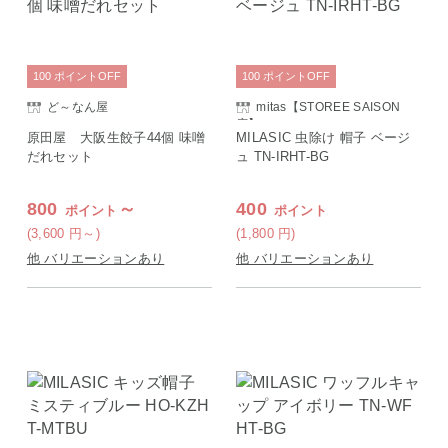
100
ポイント
OFF
100
ポイント
OFF
ど～なん屋
mitas【STOREE SAISON
店】
原田屋 大阪生餃子44個 味噌
MILASIC 虫除け 帽子 ベージ
だれセット
ュ TN-IRHT-BG
800
～
400
ポイント
ポイント
(3,600
円
～)
(1,800
円
)
他 バリエーションあり
他 バリエーションあり