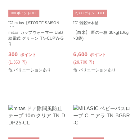
100
ポイント
OFF
2,300
ポイント
OFF
mitas【STOREE SAISON
雑穀米本舗
店】
mitas カップウォーマー USB
【白米】 匠の一粒 30kg(10kg
給電式 グリーン TN-CUPW-G
×3袋)
R
300
6,600
ポイント
ポイント
(1,350
円
)
(29,700
円
)
他 バリエーションあり
他 バリエーションあり