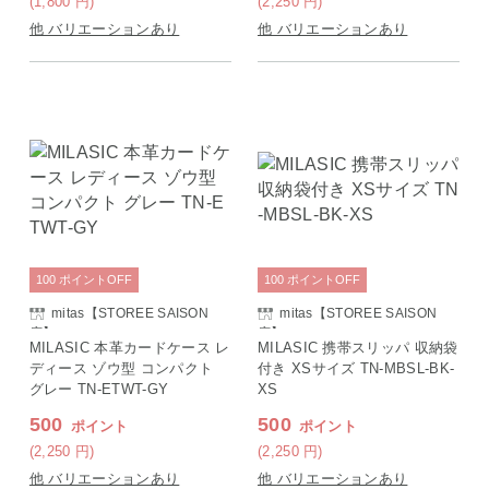
(1,800
円
)
(2,250
円
)
他 バリエーションあり
他 バリエーションあり
100
ポイント
OFF
100
ポイント
OFF
mitas【STOREE SAISON
mitas【STOREE SAISON
店】
店】
MILASIC 本革カードケース レ
MILASIC 携帯スリッパ 収納袋
ディース ゾウ型 コンパクト
付き XSサイズ TN-MBSL-BK-
グレー TN-ETWT-GY
XS
500
500
ポイント
ポイント
(2,250
円
)
(2,250
円
)
他 バリエーションあり
他 バリエーションあり