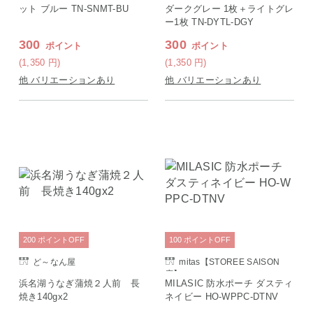
ット ブルー TN-SNMT-BU
ダークグレー 1枚＋ライトグレ
ー1枚 TN-DYTL-DGY
300
300
ポイント
ポイント
(1,350
円
)
(1,350
円
)
他 バリエーションあり
他 バリエーションあり
200
ポイント
OFF
100
ポイント
OFF
ど～なん屋
mitas【STOREE SAISON
店】
浜名湖うなぎ蒲焼２人前 長
MILASIC 防水ポーチ ダスティ
焼き140gx2
ネイビー HO-WPPC-DTNV