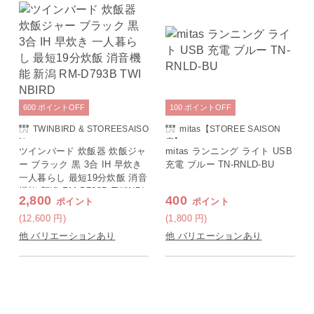
600
ポイント
OFF
100
ポイント
OFF
TWINBIRD & STOREESAISO
mitas【STOREE SAISON
N
店】
ツインバード 炊飯器 炊飯ジャ
mitas ランニング ライト USB
ー ブラック 黒 3合 IH 早炊き
充電 ブルー TN-RNLD-BU
一人暮らし 最短19分炊飯 消音
機能 新潟 RM-D793B TWINBI
2,800
400
ポイント
ポイント
RD
(12,600
円
)
(1,800
円
)
他 バリエーションあり
他 バリエーションあり