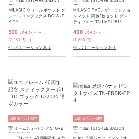
mitas【STOREE SAISON
mitas【STOREE SAISON
店】
店】
MILASIC ウォールポケット グ
MILASIC PVCレザー ランチョ
レー ＋インデックス DO-WLP
ンマット 同色2枚セット ダス
K-GY
ティブルー TN-LMPU-BU
500
～
400
ポイント
ポイント
(2,250
円
～)
(1,800
円
)
他 バリエーションあり
他 バリエーションあり
100
ポイント
OFF
100
ポイント
OFF
ホームショッピング STORE
mitas【STOREE SAISON
E SAISON店
店】
ユニフレーム 40周年記念 ステ
mitas 足湯バケツ ピンク Lサ