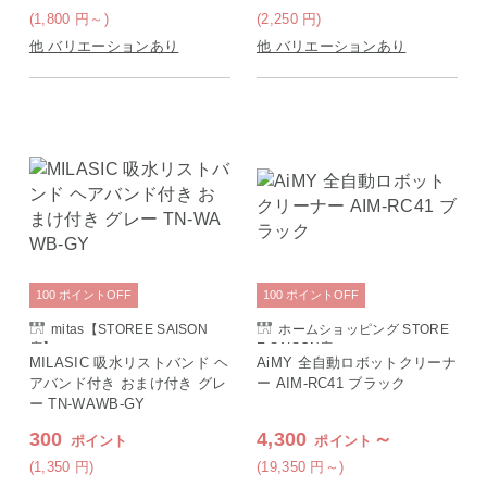
(1,800
円
～)
(2,250
円
)
他 バリエーションあり
他 バリエーションあり
100
ポイント
OFF
100
ポイント
OFF
mitas【STOREE SAISON
ホームショッピング STORE
店】
E SAISON店
MILASIC 吸水リストバンド ヘ
AiMY 全自動ロボットクリーナ
アバンド付き おまけ付き グレ
ー AIM-RC41 ブラック
ー TN-WAWB-GY
300
4,300
～
ポイント
ポイント
(1,350
円
)
(19,350
円
～)