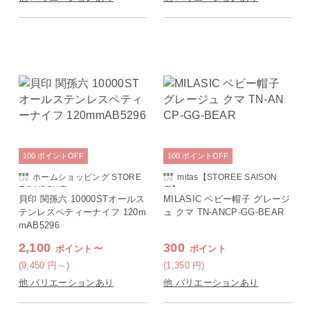
100
ポイント
OFF
100
ポイント
OFF
ホームショッピング STORE
mitas【STOREE SAISON
E SAISON店
店】
貝印 関孫六 10000STオールス
MILASIC ベビー帽子 グレージ
テンレスペティーナイフ 120m
ュ クマ TN-ANCP-GG-BEAR
mAB5296
2,100
～
300
ポイント
ポイント
(9,450
円
～)
(1,350
円
)
他 バリエーションあり
他 バリエーションあり