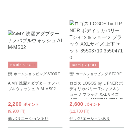
100
ポイント
OFF
100
ポイント
OFF
ホームショッピング STORE
ホームショッピング STORE
E SAISON店
E SAISON店
AiMY 洗濯アダプター ナノバ
ロゴス LOGOS by LIPNER ボ
ブルウォッシュ AIM-MS02
ディリカバリー Tシャツ＆シ
ョーツ ブラック XXLサイズ
上下セット 35503710 3550471
2,200
2,600
ポイント
ポイント
0
(9,900
円
)
(11,700
円
)
他 バリエーションあり
他 バリエーションあり