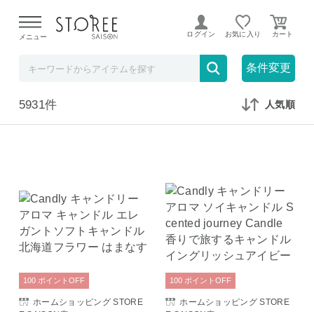
【熊本県での地震による影響について】
令和8年熊本地震に
よる配送遅延が発生しております。
ログイン
お気に入り
メニュー
在庫なしも表示
セール対象のみ
条件変更
5931件
人気順
100
ポイント
OFF
100
ポイント
OFF
ホームショッピング STORE
ホームショッピング STORE