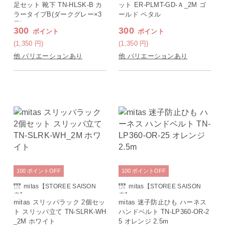
足セット 靴下 TN-HLSK-B カ
ット ER-PLMT-GD-Ａ_2M ゴ
ラータイプB(ダークグレー×3
ールド ペタル
足)
300
300
ポイント
ポイント
(1,350
円
)
(1,350
円
)
他 バリエーションあり
他 バリエーションあり
100
ポイント
OFF
100
ポイント
OFF
mitas【STOREE SAISON
mitas【STOREE SAISON
店】
店】
mitas スリッパラック 2個セッ
mitas 迷子防止ひも ハーネス
ト スリッパ立て TN-SLRK-WH
ハンドベルト TN-LP360-OR-2
_2M ホワイト
5 オレンジ 2.5m