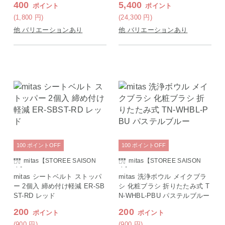
400
5,400
ポイント
ポイント
(1,800
円
)
(24,300
円
)
他 バリエーションあり
他 バリエーションあり
100
ポイント
OFF
100
ポイント
OFF
mitas【STOREE SAISON
mitas【STOREE SAISON
店】
店】
mitas シートベルト ストッパ
mitas 洗浄ボウル メイクブラ
ー 2個入 締め付け軽減 ER-SB
シ 化粧ブラシ 折りたたみ式 T
ST-RD レッド
N-WHBL-PBU パステルブルー
200
200
ポイント
ポイント
(900
円
)
(900
円
)