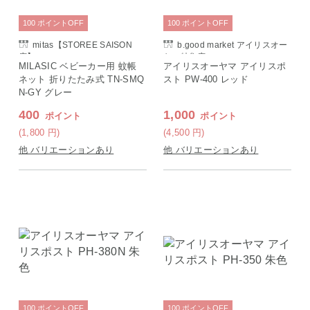
100
ポイント
OFF
100
ポイント
OFF
mitas【STOREE SAISON
b.good market アイリスオー
店】
ヤマ特集店
MILASIC ベビーカー用 蚊帳
アイリスオーヤマ アイリスポ
ネット 折りたたみ式 TN-SMQ
スト PW-400 レッド
N-GY グレー
400
1,000
ポイント
ポイント
(1,800
円
)
(4,500
円
)
他 バリエーションあり
他 バリエーションあり
100
ポイント
OFF
100
ポイント
OFF