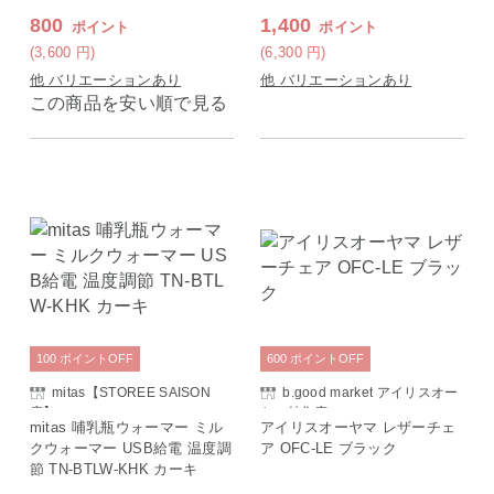
800
1,400
ポイント
ポイント
(3,600
円
)
(6,300
円
)
他 バリエーションあり
他 バリエーションあり
この商品を安い順で見る
100
ポイント
OFF
600
ポイント
OFF
mitas【STOREE SAISON
b.good market アイリスオー
店】
ヤマ特集店
mitas 哺乳瓶ウォーマー ミル
アイリスオーヤマ レザーチェ
クウォーマー USB給電 温度調
ア OFC-LE ブラック
節 TN-BTLW-KHK カーキ