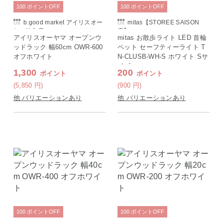
100
ポイント
OFF
100
ポイント
OFF
b.good market アイリスオー
mitas【STOREE SAISON
ヤマ特集店
店】
アイリスオーヤマ オープンウ
mitas お散歩ライト LED 首輪
ッドラック 幅60cm OWR-600
ペット セーフティーライト T
オフホワイト
N-CLUSB-WH-S ホワイト Sサ
イズ
1,300
200
ポイント
ポイント
(5,850
円
)
(900
円
)
他 バリエーションあり
他 バリエーションあり
100
ポイント
OFF
100
ポイント
OFF