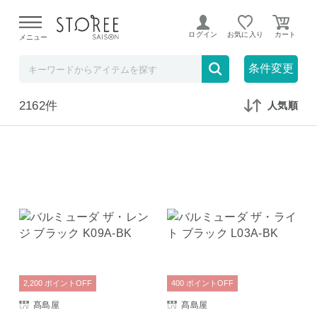
【熊本県での地震による影響について】
令和8年熊本地震に
よる配送遅延が発生しております。
ログイン
お気に入り
メニュー
在庫なしも表示
セール対象のみ
条件変更
2162件
人気順
2,200
ポイント
OFF
400
ポイント
OFF
髙島屋
髙島屋