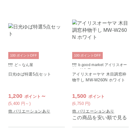
100
ポイント
OFF
100
ポイント
OFF
ど～なん屋
b.good market アイリスオー
ヤマ特集店
日光ゆば特選5点セット
アイリスオーヤマ 木目調窓枠
物干し MW-W260N ホワイト
1,200
～
1,500
ポイント
ポイント
(5,400
円
～)
(6,750
円
)
他 バリエーションあり
他 バリエーションあり
この商品を安い順で見る