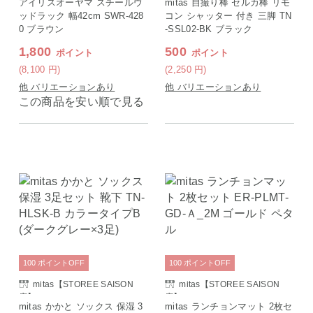
アイリスオーヤマ スチールウ
mitas 自撮り棒 セルカ棒 リモ
ッドラック 幅42cm SWR-428
コン シャッター 付き 三脚 TN
0 ブラウン
-SSL02-BK ブラック
1,800
500
ポイント
ポイント
(8,100
円
)
(2,250
円
)
他 バリエーションあり
他 バリエーションあり
この商品を安い順で見る
100
ポイント
OFF
100
ポイント
OFF
mitas【STOREE SAISON
mitas【STOREE SAISON
店】
店】
mitas かかと ソックス 保湿 3
mitas ランチョンマット 2枚セ