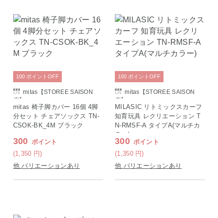
100
ポイント
OFF
100
ポイント
OFF
mitas【STOREE SAISON
mitas【STOREE SAISON
店】
店】
mitas 椅子脚カバー 16個 4脚
MILASIC リトミックスカーフ
分セット チェアソックス TN-
知育玩具 レクリエーション T
CSOK-BK_4M ブラック
N-RMSF-A タイプA(マルチカ
ラー)
300
300
ポイント
ポイント
(1,350
円
)
(1,350
円
)
他 バリエーションあり
他 バリエーションあり