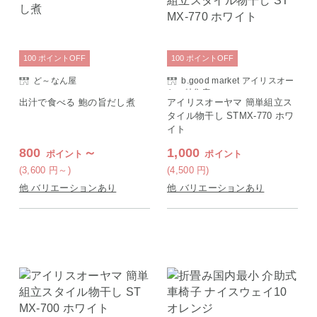
100
ポイント
OFF
100
ポイント
OFF
ど～なん屋
b.good market アイリスオー
ヤマ特集店
出汁で食べる 鮑の旨だし煮
アイリスオーヤマ 簡単組立ス
タイル物干し STMX-770 ホワ
イト
800
～
1,000
ポイント
ポイント
(3,600
円
～)
(4,500
円
)
他 バリエーションあり
他 バリエーションあり