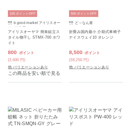
100
ポイント
OFF
500
ポイント
OFF
b.good market アイリスオー
ど～なん屋
ヤマ特集店
アイリスオーヤマ 簡単組立ス
折畳み国内最小 介助式車椅子
タイル物干し STMX-700 ホワ
ナイスウェイ10 オレンジ
イト
800
8,500
ポイント
ポイント
(3,600
円
)
(38,250
円
)
他 バリエーションあり
他 バリエーションあり
この商品を安い順で見る