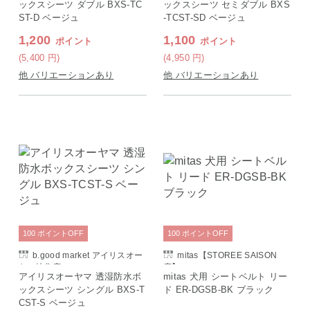
ックスシーツ ダブル BXS-TC
ックスシーツ セミダブル BXS
ST-D ベージュ
-TCST-SD ベージュ
1,200
1,100
ポイント
ポイント
(5,400
円
)
(4,950
円
)
他 バリエーションあり
他 バリエーションあり
100
ポイント
OFF
100
ポイント
OFF
b.good market アイリスオー
mitas【STOREE SAISON
ヤマ特集店
店】
アイリスオーヤマ 透湿防水ボ
mitas 犬用 シートベルト リー
ックスシーツ シングル BXS-T
ド ER-DGSB-BK ブラック
CST-S ベージュ