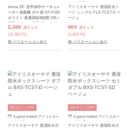
ヤマ特集店
siroca DC 音声操作サーキュレ
アイリスオーヤマ 透湿防水シ
ーター扇風機 ポチ扇 SF-V152
ーツ シングル FLS-TCST-S ベ
ホワイト 風量調節8段階 ON／
ージュ
OFFタイマー 静音 省エネ リ
2,300
800
ポイント
ポイント
モコン付き
(10,350
円
)
(3,600
円
)
他 バリエーションあり
他 バリエーションあり
100
ポイント
OFF
100
ポイント
OFF
b.good market アイリスオー
b.good market アイリスオー
ヤマ特集店
ヤマ特集店
アイリスオーヤマ 透湿防水ボ
アイリスオーヤマ 透湿防水ボ