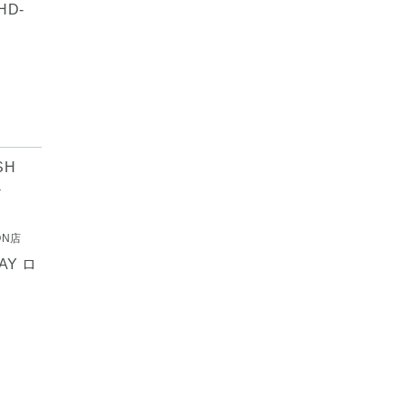
HD-
ON店
RAY ロ