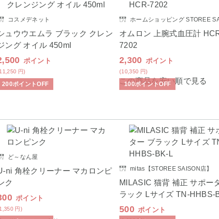
コスメデネット
ホームショッピング STOREE SA
シュウウエムラ ブラック クレン
オムロン 上腕式血圧計 HCR
ジング オイル 450ml
7202
2,500
2,300
ポイント
ポイント
(11,250
円
)
(10,350
円
)
この商品を安い順で見る
200
ポイント
OFF
100
ポイント
OFF
ど～なん屋
mitas【STOREE SAISON店】
U-ni 角栓クリーナー マカロンピ
ンク
MILASIC 猫背 補正 サポー
ラック Lサイズ TN-HHBS-B
300
ポイント
500
(1,350
円
)
ポイント