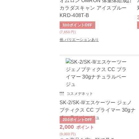
オムロン OMRON 体重体組成計
カラダスキャン アイスブルー
KRD-408T-B
1,700
ポイント
100
ポイント
OFF
(7,650
円
)
他 バリエーションあり
コスメデネット
SK-2/SK-II/エスケーツー ジェノ
プティクス CC プライマー 30gナ
チュラルベージュ
200
ポイント
OFF
2,000
ポイント
(9,000
円
)