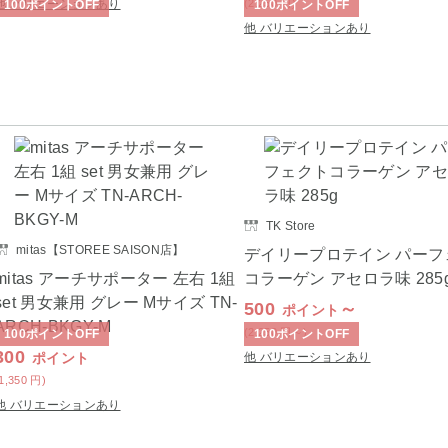
他 バリエーションあり
(2,250
円
)
100
ポイント
OFF
100
ポイント
OFF
他 バリエーションあり
TK Store
mitas【STOREE SAISON店】
デイリープロテイン パーフ
mitas アーチサポーター 左右 1組
コラーゲン アセロラ味 285
set 男女兼用 グレー Mサイズ TN-
500
～
ポイント
ARCH-BKGY-M
(2,250
円
～)
100
ポイント
OFF
100
ポイント
OFF
300
ポイント
他 バリエーションあり
(1,350
円
)
他 バリエーションあり