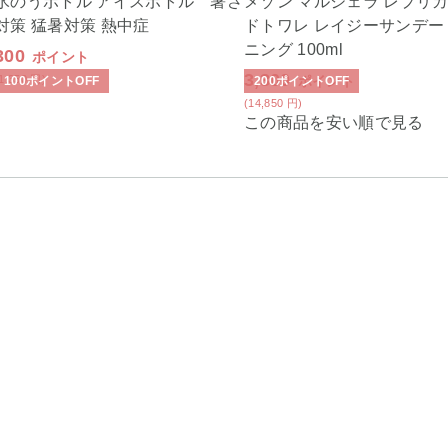
氷のうボトル アイスボトル 暑さ
メゾン マルジェラ レプリカ
対策 猛暑対策 熱中症
ドトワレ レイジーサンデー
ニング 100ml
300
ポイント
3,300
(1,350
円
)
ポイント
100
ポイント
OFF
200
ポイント
OFF
(14,850
円
)
この商品を安い順で見る