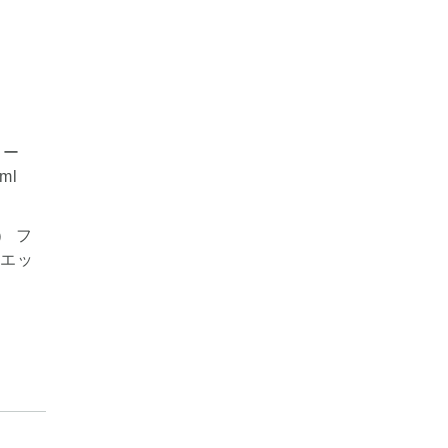
） フ
 エッ