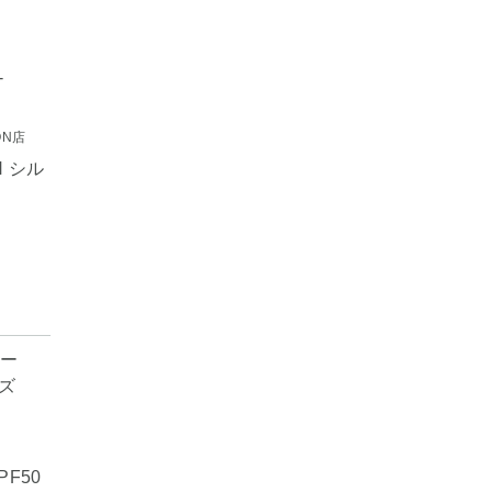
ON店
H シル
PF50