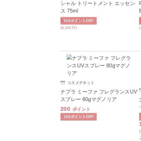
シャル トリートメント エッセン
ス 75ml
1,800
ポイント
100
ポイント
OFF
(8,100
円
)
コスメデネット
ナプラ ミーファ フレグランスUV
スプレー 80gマグノリア
200
ポイント
(900
円
)
100
ポイント
OFF