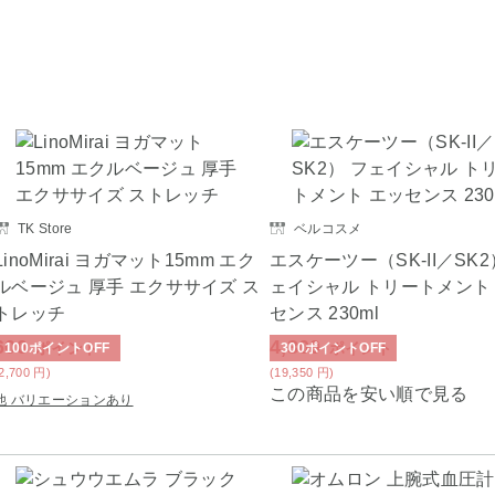
TK Store
ベルコスメ
LinoMirai ヨガマット15mm エク
エスケーツー（SK-II／SK2
ルベージュ 厚手 エクササイズ ス
ェイシャル トリートメント
トレッチ
センス 230ml
600
4,300
ポイント
ポイント
100
ポイント
OFF
300
ポイント
OFF
(2,700
円
)
(19,350
円
)
この商品を安い順で見る
他 バリエーションあり