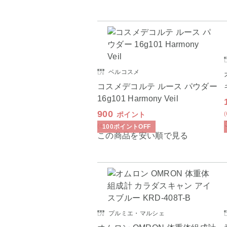
ベルコスメ
コスメデコルテ ルース パウダー
16g101 Harmony Veil
900
ポイント
(4,050
円
)
100
ポイント
OFF
この商品を安い順で見る
プルミエ・マルシェ