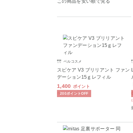
この商品を安い順で見る
ベルコスメ
スピケア V3 ブリリアント ファン
デーション15ｇレフィル
1,400
ポイント
(6,300
円
)
200
ポイント
OFF