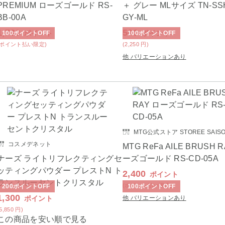
PREMIUM ローズゴールド RS-
＋ グレー MLサイズ TN-SS
BB-00A
GY-ML
1,700
500
ポイント
ポイント
100
ポイント
OFF
100
ポイント
OFF
(ポイント払い限定)
(2,250
円
)
他 バリエーションあり
MTG公式ストア STOREE SAIS
コスメデネット
MTG ReFa AILE BRUSH 
ナーズ ライトリフレクティングセ
ーズゴールド RS-CD-05A
ッティングパウダー プレストN ト
2,400
ポイント
ランスルーセントクリスタル
(ポイント払い限定)
200
ポイント
OFF
100
ポイント
OFF
1,300
ポイント
他 バリエーションあり
(5,850
円
)
この商品を安い順で見る