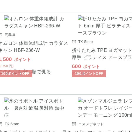
髙島屋
TK Store
オムロン 体重体組成計 カラダス
キャン HBF-236-W
折りたたみ TPE ヨガマット
厚手 ピラティス アースブ
1,500
ポイント
600
(6,750
円
)
ポイント
この商品を安い順で見る
(2,700
円
)
100
ポイント
OFF
100
ポイント
OFF
TK Store
コスメデネット