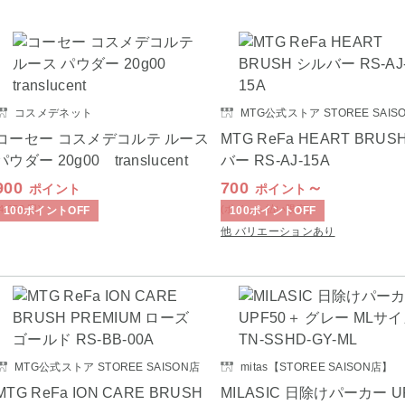
コスメデネット
MTG公式ストア STOREE SAIS
コーセー コスメデコルテ ルース
MTG ReFa HEART BRUS
パウダー 20g00 translucent
バー RS-AJ-15A
900
700
～
ポイント
ポイント
(4,050
円
)
(ポイント払い限定)
100
ポイント
OFF
100
ポイント
OFF
他 バリエーションあり
MTG公式ストア STOREE SAISON店
mitas【STOREE SAISON店】
MTG ReFa ION CARE BRUSH
MILASIC 日除けパーカー U