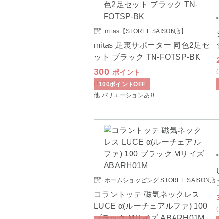
mitas【STOREE SAISON店】
mitas 足裏サポーター 同色2足セ
ット ブラック TN-FOTSP-BK
300
ポイント
(1,350
円
)
100
ポイント
OFF
他 バリエーションあり
ホームショッピング STOREE SAISON店
コラントッテ 磁気ネックレス
LUCE α(ルーチェアルファ) 100
ブラック Mサイズ ABARH01M