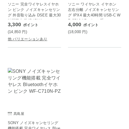
ON店
ソニー 完全ワイヤレスイヤホ
ソニー ワイヤレス イヤホン
ン ピンク ノイズキャンセリン
左右分離 ノイズキャンセリン
グ 外音取り込み DSEE 最大30
グ IPX4 最大40時間 USB-C W
時間再生 防滴 IPX4 マルチポ
F-C710 NP ピンク系
3,300
4,000
ポイント
ポイント
イント対応 WF-C710N PZ
(14,850
円
)
(18,000
円
)
他 バリエーションあり
髙島屋
SONY ノイズキャンセリング
機能搭載 完全ワイヤレス Blue