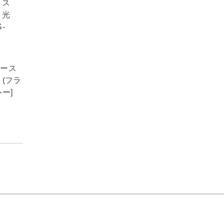
ムース
 (フラ
レー]