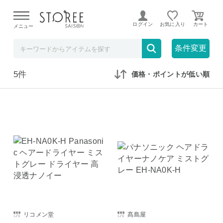
【熊本県での地震による影響について】
令和8年熊本地震に
よる配送遅延が発生しております。
ログイン
お気に入り
メニュー
在庫なしも表示
セール対象のみ
条件変更
5件
価格・ポイントが低い順
リコメン堂
髙島屋