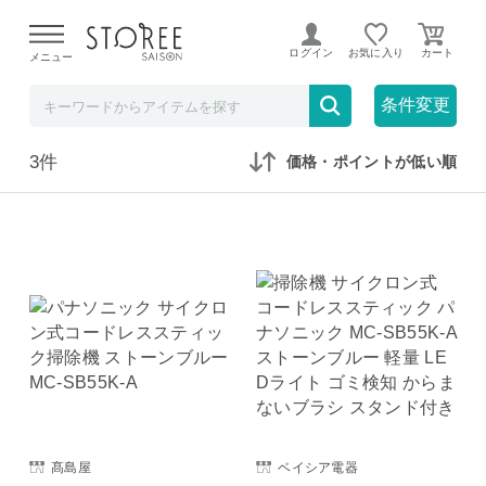
【熊本県での地震による影響について】
令和8年熊本地震に
よる配送遅延が発生しております。
ログイン
お気に入り
メニュー
在庫なしも表示
セール対象のみ
条件変更
3件
価格・ポイントが低い順
髙島屋
ベイシア電器