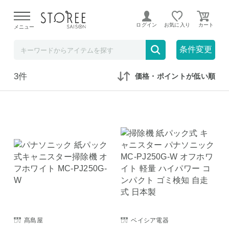
【熊本県での地震による影響について】
令和8年熊本地震に
よる配送遅延が発生しております。
ログイン
お気に入り
メニュー
在庫なしも表示
セール対象のみ
条件変更
3件
価格・ポイントが低い順
髙島屋
ベイシア電器