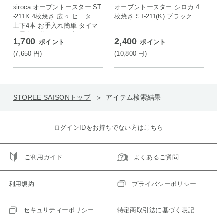
siroca オーブントースター ST
オーブントースター シロカ 4
-211K 4枚焼き 広々 ヒーター
枚焼き ST-211(K) ブラック
上下4本 お手入れ簡単 タイマ
ー最大30分 80~250度 ST-211
1,700
2,400
ポイント
ポイント
K
(7,650
円
)
(10,800
円
)
STOREE SAISONトップ
アイテム検索結果
ログインIDをお持ちでない方はこちら
ご利用ガイド
よくあるご質問
利用規約
プライバシーポリシー
セキュリティーポリシー
特定商取引法に基づく表記