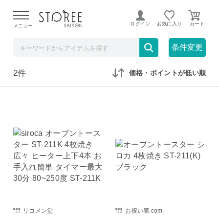
【熊本県での地震による影響について】
令和8年熊本地震に
よる配送遅延が発生しております。
ログイン
お気に入り
メニュー
在庫なしも表示
セール対象のみ
条件変更
2件
価格・ポイントが低い順
リコメン堂
お祝い膳.com