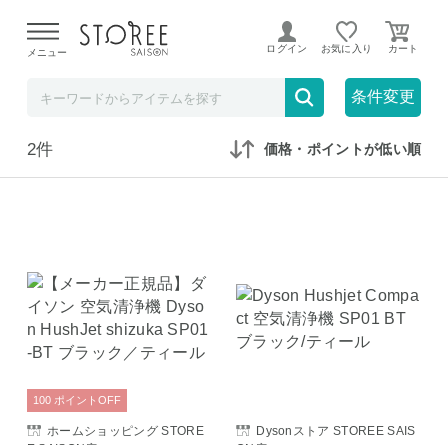
【熊本県での地震による影響について】
令和8年熊本地震に
よる配送遅延が発生しております。
ログイン
お気に入り
メニュー
在庫なしも表示
セール対象のみ
条件変更
2件
価格・ポイントが低い順
100
ポイント
OFF
ホームショッピング STORE
Dysonストア STOREE SAIS