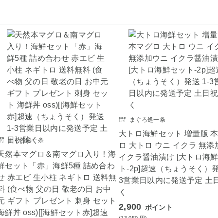
まぐろ処一条
大トロ海鮮セット 増量版 
まぐろ処一条
ロ 大トロ ウニ イクラ 無
天然本マグロ＆南マグロ入り！海
イクラ醤油漬け [大トロ海
鮮セット「赤」海鮮5種 詰め合わ
ト-2p]超速（ちょうそく）発
せ 赤エビ 生小柱 ネギトロ 送料無
3営業日以内に発送予定 土
料 (食べ物 父の日 敬老の日 お中
く
元 ギフト プレゼント 刺身 セット
2,900
ポイント
海鮮丼 oss)[[海鮮セット赤]超速