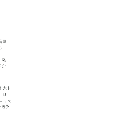
 大ト
トロ
ちょうそ
発送予