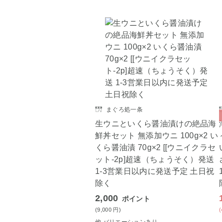
まぐろ処一条
生ウニといくら醤油漬けの絶品海
鮮丼セット 無添加ウニ 100g×2 い
くら醤油漬 70g×2 [[ウニイクラセ
ット-2p]超速（ちょうそく）発送
1-3営業日以内に発送予定 土日祝
除く
2,000
ポイント
(9,000
円
)