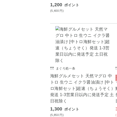
1,200
ポイント
(5,400
円
)
まぐろ処一条
海鮮グルメセット 天然マグロ 中
トロ 生ウニ イクラ醤油漬け [中ト
ロ海鮮セット]超速（ちょうそく）
発送 1-3営業日以内に発送予定 土
日祝除く
1,300
ポイント
(5,850
円
)