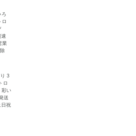
り 3
トロ
ト彩い
発送
土日祝