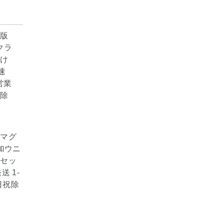
本マグ
添加ウニ
鮮セッ
送 1-
日祝除