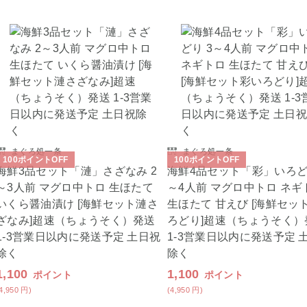
まぐろ処一条
まぐろ処一条
100
ポイント
OFF
100
ポイント
OFF
海鮮3品セット「漣」さざなみ 2
海鮮4品セット「彩」いろど
～3人前 マグロ中トロ 生ほたて
～4人前 マグロ中トロ ネギ
いくら醤油漬け [海鮮セット漣さ
生ほたて 甘えび [海鮮セッ
ざなみ]超速（ちょうそく）発送
ろどり]超速（ちょうそく）
1-3営業日以内に発送予定 土日祝
1-3営業日以内に発送予定 
除く
除く
1,100
1,100
ポイント
ポイント
(4,950
円
)
(4,950
円
)