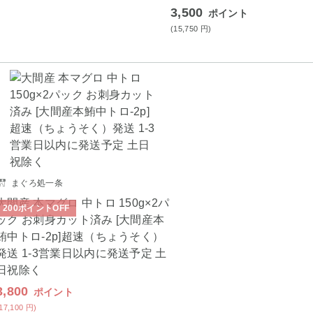
3,500
ポイント
(15,750
円
)
まぐろ処一条
大間産 本マグロ 中トロ 150g×2パ
200
ポイント
OFF
ック お刺身カット済み [大間産本
鮪中トロ-2p]超速（ちょうそく）
発送 1-3営業日以内に発送予定 土
日祝除く
3,800
ポイント
(17,100
円
)