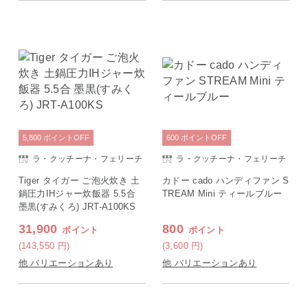
5,800
ポイント
OFF
600
ポイント
OFF
ラ・クッチーナ・フェリーチ
ラ・クッチーナ・フェリーチ
ェ
ェ
Tiger タイガー ご泡火炊き 土
カドー cado ハンディファン S
鍋圧力IHジャー炊飯器 5.5合
TREAM Mini ティールブルー
墨黒(すみくろ) JRT-A100KS
31,900
800
ポイント
ポイント
(143,550
円
)
(3,600
円
)
他 バリエーションあり
他 バリエーションあり