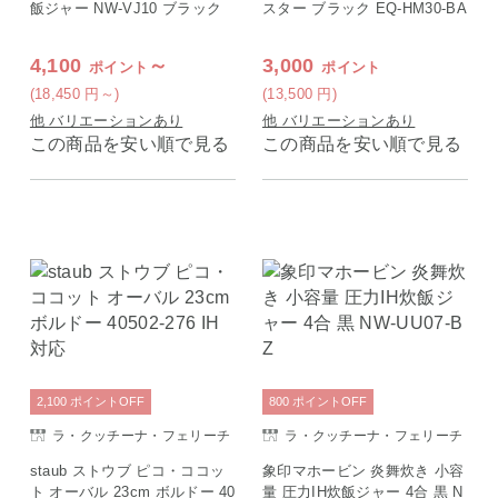
飯ジャー NW-VJ10 ブラック
スター ブラック EQ-HM30-BA
4,100
～
3,000
ポイント
ポイント
(18,450
円
～)
(13,500
円
)
他 バリエーションあり
他 バリエーションあり
この商品を安い順で見る
この商品を安い順で見る
2,100
ポイント
OFF
800
ポイント
OFF
ラ・クッチーナ・フェリーチ
ラ・クッチーナ・フェリーチ
ェ
ェ
staub ストウブ ピコ・ココッ
象印マホービン 炎舞炊き 小容
ト オーバル 23cm ボルドー 40
量 圧力IH炊飯ジャー 4合 黒 N