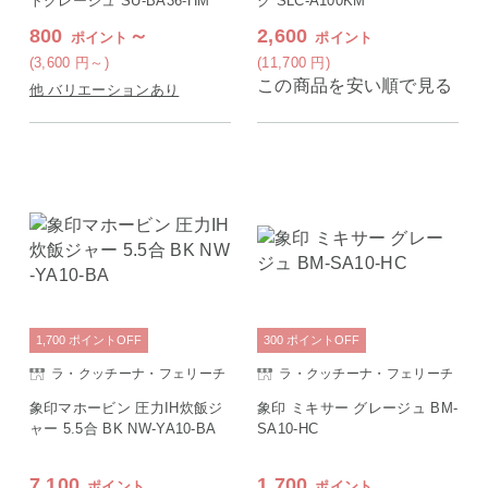
トグレージュ SU-BA36-HM
ク SLC-A100KM
800
～
2,600
ポイント
ポイント
(3,600
円
～)
(11,700
円
)
この商品を安い順で見る
他 バリエーションあり
1,700
ポイント
OFF
300
ポイント
OFF
ラ・クッチーナ・フェリーチ
ラ・クッチーナ・フェリーチ
ェ
ェ
象印マホービン 圧力IH炊飯ジ
象印 ミキサー グレージュ BM-
ャー 5.5合 BK NW-YA10-BA
SA10-HC
7,100
1,700
ポイント
ポイント