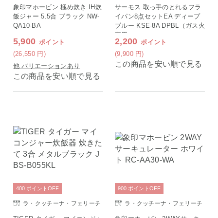
ェ
ェ
象印マホービン 極め炊き IH炊
サーモス 取っ手のとれるフラ
飯ジャー 5.5合 ブラック NW-
イパン8点セットEA ディープ
QA10-BA
ブルー KSE-8A DPBL（ガス火
専用）
5,900
2,200
ポイント
ポイント
(26,550
円
)
(9,900
円
)
この商品を安い順で見る
他 バリエーションあり
この商品を安い順で見る
400
ポイント
OFF
900
ポイント
OFF
ラ・クッチーナ・フェリーチ
ラ・クッチーナ・フェリーチ
ェ
ェ