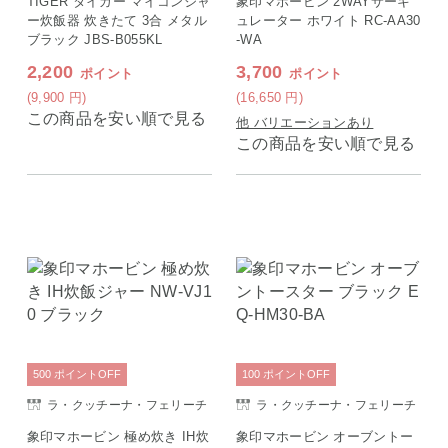
TIGER タイガー マイコンジャ
象印マホービン 2WAYサーキ
ー炊飯器 炊きたて 3合 メタル
ュレーター ホワイト RC-AA30
ブラック JBS-B055KL
-WA
2,200
3,700
ポイント
ポイント
(9,900
円
)
(16,650
円
)
この商品を安い順で見る
他 バリエーションあり
この商品を安い順で見る
500
ポイント
OFF
100
ポイント
OFF
ラ・クッチーナ・フェリーチ
ラ・クッチーナ・フェリーチ
ェ
ェ
象印マホービン 極め炊き IH炊
象印マホービン オーブントー