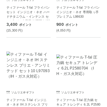
ソムリエ＠ギフト
ソムリエ＠ギフト
ティファール T-fal フライパン
ティファール T-fal フライパン
セット インジニオ・ネオ ハー
インジニオ・ネオ 専用取っ手
ドチタニウム・インテンス セ
プレミアム L98630
ット9 ガス火専用 IH不可 L438
3,400
900
ポイント
ポイント
91
(15,300
円
)
(4,050
円
)
ソムリエ＠ギフト
ソムリエ＠ギフト
ティファール T-fal インジニ
ティファール T-fal 圧力鍋 セ
オ・ネオ IH ステンレス ブリ
キュア トレンディ 6.2L P2580