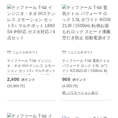
ソムリエ＠ギフト
ソムリエ＠ギフト
ティファール T-fal インジニ
ティファール T-fal 電気ケトル
オ・ネオ IHステンレス エモー
パフォーマ ロック 1.5L ホワ
ション セット3＋マルチポット
イト KO1621J0 / 1500mL 転
L893S4 IH対応 ガス火対応 / 4
倒お湯もれロック スピード沸
2,400
900
ポイント
ポイント
点セット
騰 空だき防止 自動電源オフ
(10,800
円
)
(4,050
円
)
他 バリエーションあり