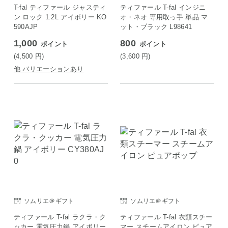
ェ
T-fal ティファール ジャスティ
ティファール T-fal インジニ
ン ロック 1.2L アイボリー KO
オ・ネオ 専用取っ手 単品 マ
590AJP
ット・ブラック L98641
1,000
800
ポイント
ポイント
(4,500
円
)
(3,600
円
)
他 バリエーションあり
ソムリエ＠ギフト
ソムリエ＠ギフト
ティファール T-fal ラクラ・ク
ティファール T-fal 衣類スチー
ッカー 電気圧力鍋 アイボリー
マー スチームアイロン ピュア