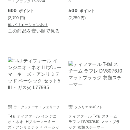
ー・ブラック L98634
3
600
500
ポイント
ポイント
(2,700
円
)
(2,250
円
)
他 バリエーションあり
この商品を安い順で見る
ラ・クッチーナ・フェリーチ
ソムリエ＠ギフト
ェ
T-fal ティファール インジニ
ティファール T-fal スチーム
オ・ネオ IHブルーマーキー
ラフレ DV8076J0 マットブラ
ズ・アンリミテッド ベーシッ
ック 衣類スチーマー