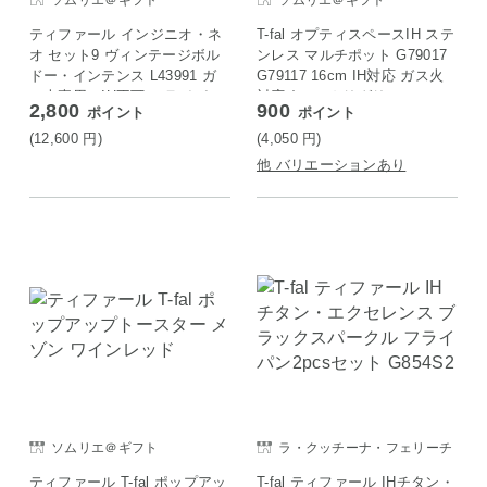
ソムリエ＠ギフト
ソムリエ＠ギフト
ティファール インジニオ・ネ
T-fal オプティスペースIH ステ
オ セット9 ヴィンテージボル
ンレス マルチポット G79017
ドー・インテンス L43991 ガ
G79117 16cm IH対応 ガス火
ス火専用・IH不可 フライパン
対応 / ユーカリグリーン
2,800
900
ポイント
ポイント
セット
(12,600
円
)
(4,050
円
)
他 バリエーションあり
ソムリエ＠ギフト
ラ・クッチーナ・フェリーチ
ェ
ティファール T-fal ポップアッ
T-fal ティファール IHチタン・