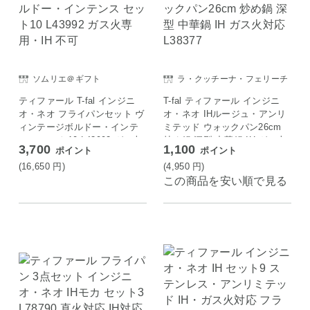
ソムリエ＠ギフト
ラ・クッチーナ・フェリーチ
ェ
ティファール T-fal インジニ
T-fal ティファール インジニ
オ・ネオ フライパンセット ヴ
オ・ネオ IHルージュ・アンリ
ィンテージボルドー・インテ
ミテッド ウォックパン26cm
ンス セット10 L43992 ガス火
炒め鍋 深型 中華鍋 IH ガス火
3,700
1,100
ポイント
ポイント
専用・IH 不可
対応 L38377
(16,650
円
)
(4,950
円
)
この商品を安い順で見る