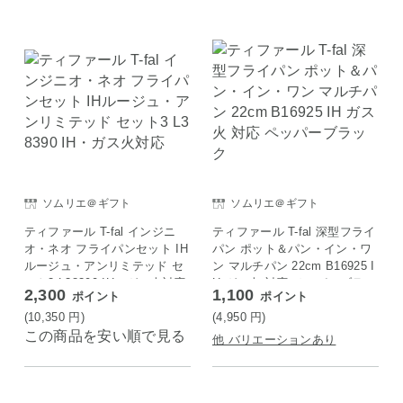
ソムリエ＠ギフト
ソムリエ＠ギフト
ティファール T-fal インジニ
ティファール T-fal 深型フライ
オ・ネオ フライパンセット IH
パン ポット＆パン・イン・ワ
ルージュ・アンリミテッド セ
ン マルチパン 22cm B16925 I
ット3 L38390 IH・ガス火対応
H ガス火 対応 ペッパーブラッ
2,300
1,100
ポイント
ポイント
ク
(10,350
円
)
(4,950
円
)
この商品を安い順で見る
他 バリエーションあり