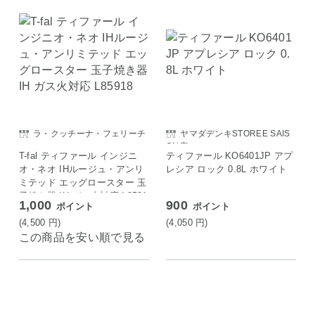
ラ・クッチーナ・フェリーチ
ヤマダデンキSTOREE SAIS
ェ
ON店
T-fal ティファール インジニ
ティファール KO6401JP アプ
オ・ネオ IHルージュ・アンリ
レシア ロック 0.8L ホワイト
ミテッド エッグロースター 玉
子焼き器 IH ガス火対応 L8591
1,000
900
ポイント
ポイント
8
(4,500
円
)
(4,050
円
)
この商品を安い順で見る