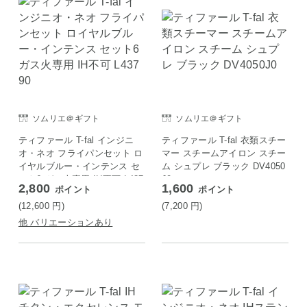
ソムリエ＠ギフト
ソムリエ＠ギフト
ティファール T-fal インジニ
ティファール T-fal 衣類スチー
オ・ネオ フライパンセット ロ
マー スチームアイロン スチー
イヤルブルー・インテンス セ
ム シュプレ ブラック DV4050
ット6 ガス火専用 IH不可 L437
J0
2,800
1,600
ポイント
ポイント
90
(12,600
円
)
(7,200
円
)
他 バリエーションあり