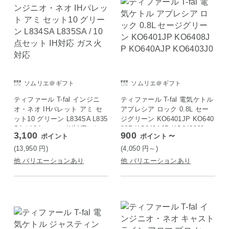
ソムリエ＠ギフト
ソムリエ＠ギフト
ティファール T-fal インジニ
ティファール T-fal 電気ケトル
オ・ネオ IHパレット アミ セ
アプレシア ロック 0.8L セー
ット10 グリーン L834SA L835
ジグリーン KO6401JP KO640
SA / 10点セット IH対応 ガス
8JP KO640AJP KO6403J0
3,100
900
～
ポイント
ポイント
火対応
(13,950
円
)
(4,050
円
～)
他 バリエーションあり
他 バリエーションあり