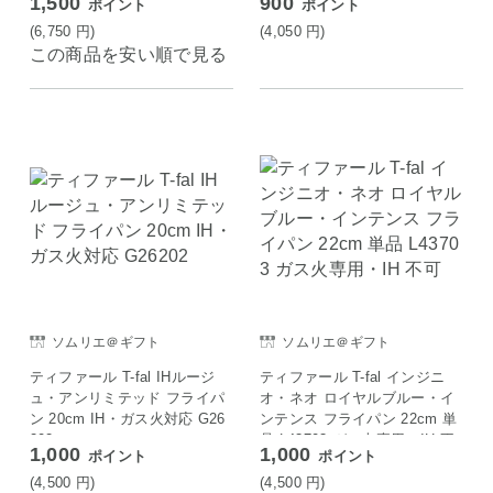
1,500
900
ポイント
ポイント
(6,750
円
)
(4,050
円
)
この商品を安い順で見る
ソムリエ＠ギフト
ソムリエ＠ギフト
ティファール T-fal IHルージ
ティファール T-fal インジニ
ュ・アンリミテッド フライパ
オ・ネオ ロイヤルブルー・イ
ン 20cm IH・ガス火対応 G26
ンテンス フライパン 22cm 単
202
品 L43703 ガス火専用・IH 不
1,000
1,000
ポイント
ポイント
可
(4,500
円
)
(4,500
円
)