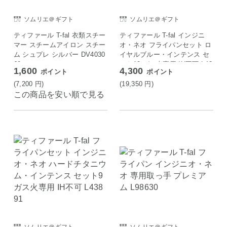
ソムリエ＠ギフト
ソムリエ＠ギフト
ティファール T-fal 衣類スチー
ティファール T-fal インジニ
マー スチームアイロン スチー
オ・ネオ フライパンセット ロ
ム シュプレ シルバー DV4030
イヤルブルー・インテンス セ
J0
ット10 ガス火専用 IH不可 L43
1,600
4,300
ポイント
ポイント
791
(7,200
円
)
(19,350
円
)
この商品を安い順で見る