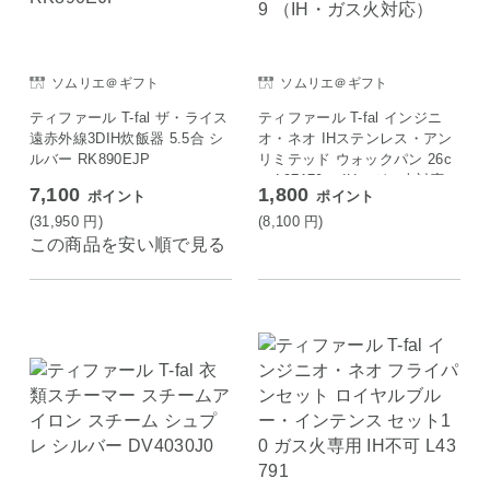
ソムリエ＠ギフト
ソムリエ＠ギフト
ティファール T-fal ザ・ライス
ティファール T-fal インジニ
遠赤外線3DIH炊飯器 5.5合 シ
オ・ネオ IHステンレス・アン
ルバー RK890EJP
リミテッド ウォックパン 26c
m L97179 （IH・ガス火対応）
7,100
1,800
ポイント
ポイント
(31,950
円
)
(8,100
円
)
この商品を安い順で見る