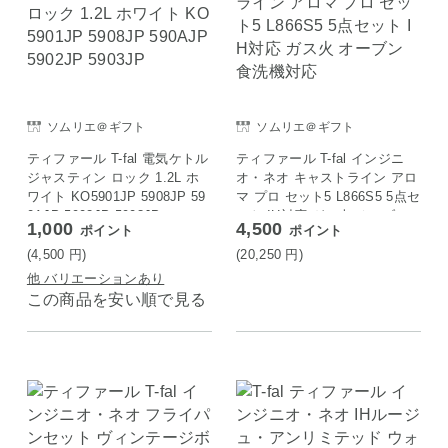
ソムリエ＠ギフト
ソムリエ＠ギフト
ティファール T-fal 電気ケトル
ティファール T-fal インジニ
ジャスティン ロック 1.2L ホ
オ・ネオ キャストライン アロ
ワイト KO5901JP 5908JP 59
マ プロ セット5 L866S5 5点セ
0AJP 5902JP 5903JP
ット IH対応 ガス火 オーブン
1,000
4,500
ポイント
ポイント
食洗機対応
(4,500
円
)
(20,250
円
)
他 バリエーションあり
この商品を安い順で見る