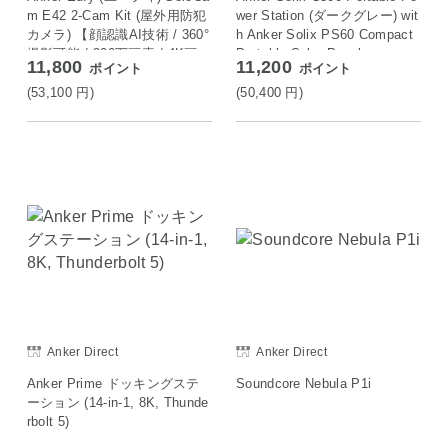
m E42 2-Cam Kit (屋外用防犯
wer Station (ダークグレー) wit
カメラ) 【顔認識AI技術 / 360°
h Anker Solix PS60 Compact
撮影可能 / 800万画素 / 4K画
Portable Solar Panel
11,800
11,200
ポイント
ポイント
質】
(53,100
円
)
(50,400
円
)
Anker Direct
Anker Direct
Anker Prime ドッキングステ
Soundcore Nebula P1i
ーション (14-in-1, 8K, Thunde
rbolt 5)