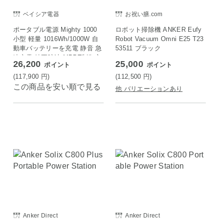
ベイシア電器
お祝い膳.com
ポータブル電源 Mighty 1000
ロボット掃除機 ANKER Eufy
小型 軽量 1016Wh/1000W 自
Robot Vacuum Omni E25 T23
動車バッテリーを充電 静音 急
53511 ブラック
速充電 純正弦波 MPPT制御方
26,200
25,000
ポイント
ポイント
式採用 ソーラー充電 innowa
MT002
(117,900
円
)
(112,500
円
)
この商品を安い順で見る
他 バリエーションあり
Anker Direct
Anker Direct