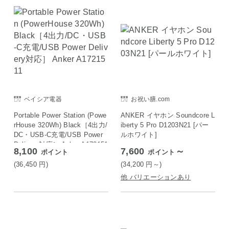
ベイシア電器
お祝い膳.com
Portable Power Station (Powe
ANKER イヤホン Soundcore L
rHouse 320Wh) Black［4出力/
iberty 5 Pro D1203N21 [パー
DC・USB-C充電/USB Power
ルホワイト]
Delivery対応］ Anker A172151
8,100
7,600
～
ポイント
ポイント
1
(36,450
円
)
(34,200
円
～)
他 バリエーションあり