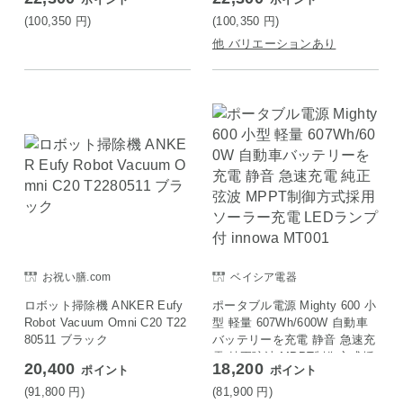
(100,350
円
)
(100,350
円
)
他 バリエーションあり
お祝い膳.com
ベイシア電器
ロボット掃除機 ANKER Eufy
ポータブル電源 Mighty 600 小
Robot Vacuum Omni C20 T22
型 軽量 607Wh/600W 自動車
80511 ブラック
バッテリーを充電 静音 急速充
電 純正弦波 MPPT制御方式採
20,400
18,200
ポイント
ポイント
用 ソーラー充電 LEDランプ付
innowa MT001
(91,800
円
)
(81,900
円
)