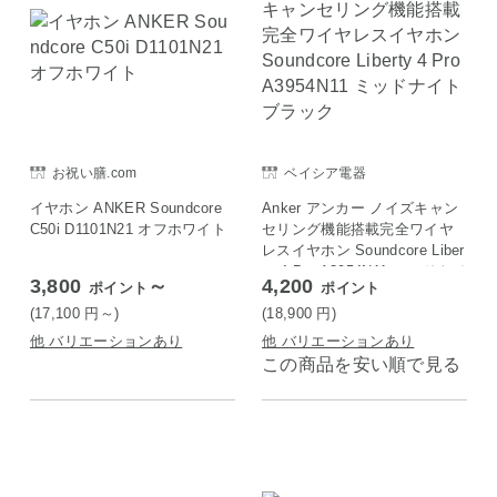
お祝い膳.com
ベイシア電器
イヤホン ANKER Soundcore
Anker アンカー ノイズキャン
C50i D1101N21 オフホワイト
セリング機能搭載完全ワイヤ
レスイヤホン Soundcore Liber
ty 4 Pro A3954N11 ミッドナイ
3,800
～
4,200
ポイント
ポイント
トブラック
(17,100
円
～)
(18,900
円
)
他 バリエーションあり
他 バリエーションあり
この商品を安い順で見る