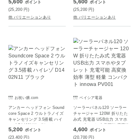
5,600
5,600
ポイント
ポイント
(25,200
円
)
(25,200
円
)
他 バリエーションあり
他 バリエーションあり
お祝い膳.com
ベイシア電器
アンカー ヘッドフォン Sound
ソーラーパネル120 ソーラー
core Space 2 ウルトラノイズ
チャージャー 120W 折りたた
キャンセリング 3.5搭載 ハイ
み式 充電器 USB出力 スマホ
レゾ D1402N11 ブラック
やタブレット 充電可能 高変換
5,200
4,600
ポイント
ポイント
効率 薄型 軽量 コンパクト inn
owa PV001
(23,400
円
)
(20,700
円
)