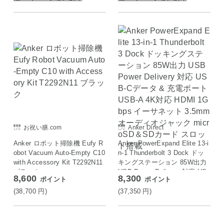
お祝い膳.com
Anker Direct
Anker ロボット掃除機 Eufy R
Anker PowerExpand Elite 13-i
obot Vacuum Auto-Empty C10
n-1 Thunderbolt 3 Dock ドッ
with Accessory Kit T2292N11
キングステーション 85W出力
ブラック
USB Power Delivery 対応 US
8,600
8,300
ポイント
ポイント
B-Cデータ & 充電ポート USB-
A 4K対応 HDMI 1Gbps イーサ
(38,700
円
)
(37,350
円
)
ネット 3.5mmオーディオジャ
ック microSD＆SDカード ス
ロット搭載