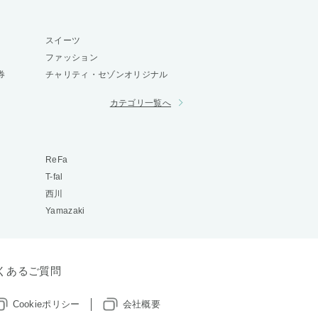
スイーツ
ファッション
券
チャリティ・セゾンオリジナル
カテゴリ一覧へ
ReFa
T-fal
西川
Yamazaki
くあるご質問
Cookieポリシー
会社概要