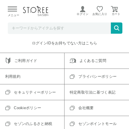
【熊本県での地震による影響について】
令和8年熊本地震に
よる配送遅延が発生しております。
ログイン
お気に入り
メニュー
ご指定のアイテムは取り扱い終了、またはただいま取り扱い
できないアイテムです。
トップへ戻る
ログインIDをお持ちでない方はこちら
ご利用ガイド
よくあるご質問
利用規約
プライバシーポリシー
セキュリティーポリシー
特定商取引法に基づく表記
Cookieポリシー
会社概要
セゾンのふるさと納税
セゾンポイントモール