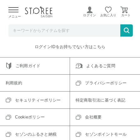
【熊本県での地震による影響について】
令和8年熊本地震に
よる配送遅延が発生しております。
ログイン
お気に入り
メニュー
ご指定のアイテムは取り扱い終了、またはただいま取り扱い
できないアイテムです。
トップへ戻る
ログインIDをお持ちでない方はこちら
ご利用ガイド
よくあるご質問
利用規約
プライバシーポリシー
セキュリティーポリシー
特定商取引法に基づく表記
Cookieポリシー
会社概要
セゾンのふるさと納税
セゾンポイントモール