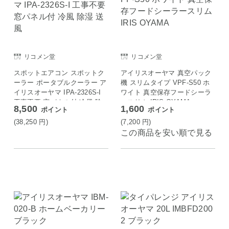
リコメン堂
リコメン堂
スポットエアコン スポットク
アイリスオーヤマ 真空パック
ーラー ポータブルクーラー ア
機 スリムタイプ VPF-S50 ホ
イリスオーヤマ IPA-2326S-I
ワイト 真空保存フードシーラ
工事不要 窓パネル付 冷風 除
ースリム IRIS OYAMA
8,500
1,600
ポイント
ポイント
湿 送風
(38,250
円
)
(7,200
円
)
この商品を安い順で見る