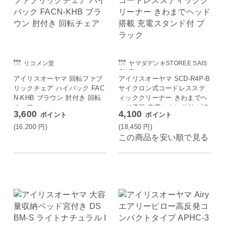
リコメン堂
ヤマダデンキSTOREE SAIS
ON店
アイリスオーヤマ 回転ファブ
アイリスオーヤマ SCD-R4P-B
リックチェア ハイバック FAC
サイクロン式コードレスステ
N-KHB ブラウン 肘付き 回転
ィッククリーナー きわまでヘ
チェア
ッド搭載 充電スタンド付 ブラ
3,600
4,100
ポイント
ポイント
ック
(16,200
円
)
(18,450
円
)
この商品を安い順で見る