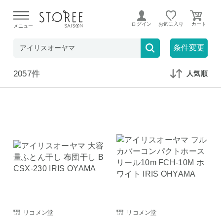
【熊本県での地震による影響について】
令和8年熊本地震に
よる配送遅延が発生しております。
ログイン
お気に入り
メニュー
在庫なしも表示
セール対象のみ
条件変更
2057件
人気順
リコメン堂
リコメン堂