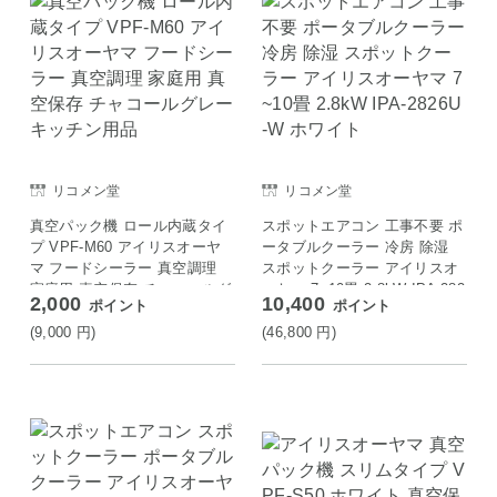
リコメン堂
リコメン堂
真空パック機 ロール内蔵タイ
スポットエアコン 工事不要 ポ
プ VPF-M60 アイリスオーヤ
ータブルクーラー 冷房 除湿
マ フードシーラー 真空調理
スポットクーラー アイリスオ
家庭用 真空保存 チャコールグ
ーヤマ 7~10畳 2.8kW IPA-282
2,000
10,400
ポイント
ポイント
レー キッチン用品
6U-W ホワイト
(9,000
円
)
(46,800
円
)