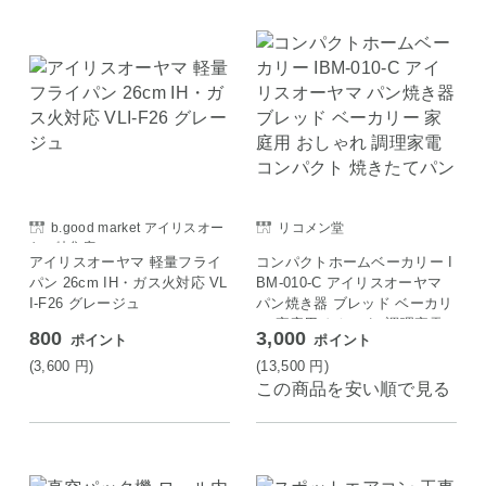
b.good market アイリスオー
リコメン堂
ヤマ特集店
アイリスオーヤマ 軽量フライ
コンパクトホームベーカリー I
パン 26cm IH・ガス火対応 VL
BM-010-C アイリスオーヤマ
I-F26 グレージュ
パン焼き器 ブレッド ベーカリ
ー 家庭用 おしゃれ 調理家電
800
3,000
ポイント
ポイント
コンパクト 焼きたてパン
(3,600
円
)
(13,500
円
)
この商品を安い順で見る