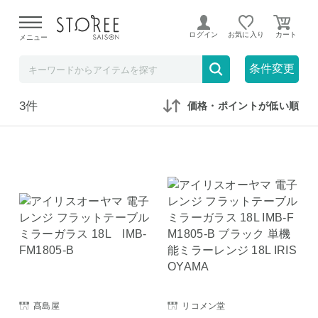
【熊本県での地震による影響について】
令和8年熊本地震に
よる配送遅延が発生しております。
ログイン
お気に入り
メニュー
在庫なしも表示
セール対象のみ
条件変更
3件
価格・ポイントが低い順
髙島屋
リコメン堂