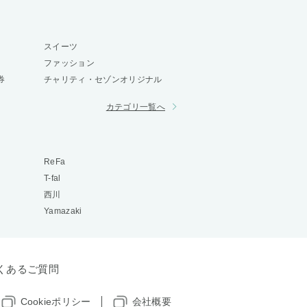
スイーツ
ファッション
券
チャリティ・セゾンオリジナル
カテゴリ一覧へ
ReFa
T-fal
西川
Yamazaki
くあるご質問
Cookieポリシー
会社概要