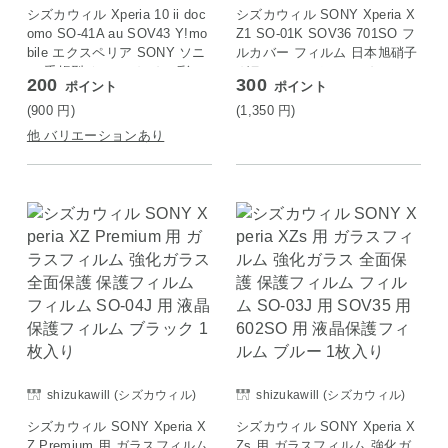
シズカウィル Xperia 10 ii doc
シズカウィル SONY Xperia X
omo SO-41A au SOV43 Y!mo
Z1 SO-01K SOV36 701SO フ
bile エクスペリア SONY ソニ
ルカバー フィルム 日本旭硝子
ー 手帳型 ケース カバー 彩 m
ガラスフィルム シルバー
200
300
ポイント
ポイント
esh サイ メッシュ 1個入り ブ
ラック
(900
円
)
(1,350
円
)
他 バリエーションあり
shizukawill (シズカウィル)
shizukawill (シズカウィル)
シズカウィル SONY Xperia X
シズカウィル SONY Xperia X
Z Premium 用 ガラスフィルム
Zs 用 ガラスフィルム 強化ガ