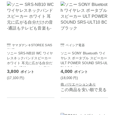
ヤマダデンキSTOREE SAIS
ベイシア電器
ON店
ソニー SRS-NB10 WC ワイヤ
ソニー SONY Bluetooth ワイ
レスネックバンドスピーカー
ヤレス ポータブル スピーカー
ホワイト 耳元に広がる自分だ
ULT POWER SOUND SRS-UL
けの音 -通話もテレビも音楽
T10 BC ブラック
3,800
4,000
ポイント
ポイント
も-
(17,100
円
)
(18,000
円
)
他 バリエーションあり
この商品を安い順で見る