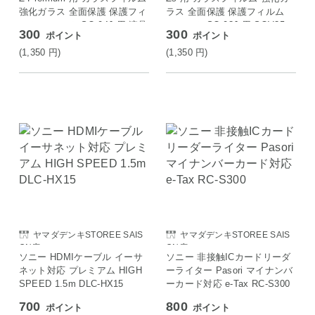
強化ガラス 全面保護 保護フィ
ラス 全面保護 保護フィルム
ルム フィルム SO-04J 用 液晶
フィルム SO-03J 用 SOV35
300
300
ポイント
ポイント
保護フィルム ブラック 1枚入
用 602SO 用 液晶保護フィル
り
ム ブルー 1枚入り
(1,350
円
)
(1,350
円
)
ヤマダデンキSTOREE SAIS
ヤマダデンキSTOREE SAIS
ON店
ON店
ソニー HDMIケーブル イーサ
ソニー 非接触ICカードリーダ
ネット対応 プレミアム HIGH
ーライター Pasori マイナンバ
SPEED 1.5m DLC-HX15
ーカード対応 e-Tax RC-S300
700
800
ポイント
ポイント