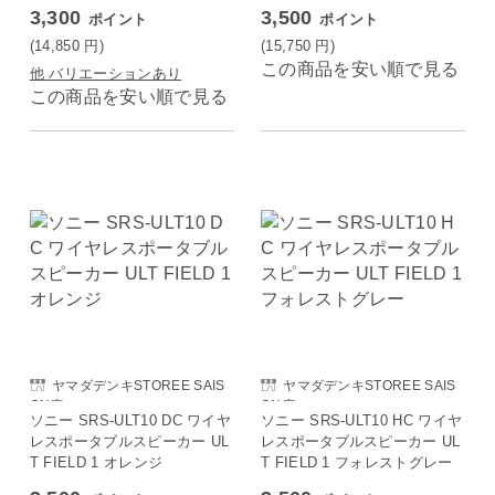
30時間再生 防滴 IPX4 マルチ
3,300
3,500
ポイント
ポイント
ポイント対応 WF-C710N BZ
(14,850
円
)
(15,750
円
)
この商品を安い順で見る
他 バリエーションあり
この商品を安い順で見る
ヤマダデンキSTOREE SAIS
ヤマダデンキSTOREE SAIS
ON店
ON店
ソニー SRS-ULT10 DC ワイヤ
ソニー SRS-ULT10 HC ワイヤ
レスポータブルスピーカー UL
レスポータブルスピーカー UL
T FIELD 1 オレンジ
T FIELD 1 フォレストグレー