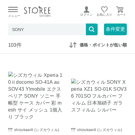
【熊本県での地震による影響について】
令和8年熊本地震に
よる配送遅延が発生しております。
ログイン
お気に入り
メニュー
在庫なしも表示
セール対象のみ
条件変更
103件
価格・ポイントが低い順
shizukawill (シズカウィル)
shizukawill (シズカウィル)