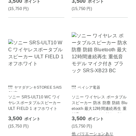
3,500
3,500
ポイント
ポイント
(15,750
円
)
(15,750
円
)
ヤマダデンキSTOREE SAIS
ベイシア電器
ON店
ソニー SRS-ULT10 WC ワイ
ソニー ワイヤレス ポータブル
ヤレスポータブルスピーカー
スピーカー 防水 防塵 防錆 Blu
ULT FIELD 1 オフホワイト
etooth 最大12時間連続再生 重
低音モデル マイク付き ブラッ
3,500
3,500
ポイント
ポイント
ク SRS-XB23 BC
(15,750
円
)
(15,750
円
)
他 バリエーションあり