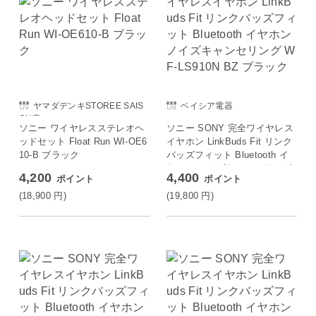
ヤマダデンキSTOREE SAIS
ベイシア電器
ON店
ソニー ワイヤレスステレオヘ
ソニー SONY 完全ワイヤレス
ッドセット Float Run WI-OE6
イヤホン LinkBuds Fit リンク
10-B ブラック
バッズフィット Bluetooth イ
ヤホン ノイズキャンセリング
4,200
4,400
ポイント
ポイント
WF-LS910N BZ ブラック
(18,900
円
)
(19,800
円
)