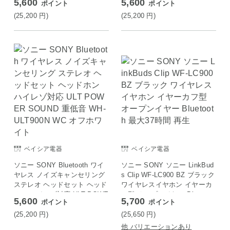
5,600
5,600
ポイント
ポイント
R SOUND 重低音 WH-ULT900
D 重低音 WH-ULT900N HC フ
N BC ブラック
ォレストグレー
(25,200
円
)
(25,200
円
)
ベイシア電器
ベイシア電器
ソニー SONY Bluetooth ワイ
ソニー SONY ソニー LinkBud
ヤレス ノイズキャンセリング
s Clip WF-LC900 BZ ブラック
ステレオ ヘッドセット ヘッド
ワイヤレスイヤホン イヤーカ
ホン ハイレゾ対応 ULT POWE
フ型 オープンイヤー Bluetoot
5,600
5,700
ポイント
ポイント
R SOUND 重低音 WH-ULT900
h 最大37時間 再生
N WC オフホワイト
(25,200
円
)
(25,650
円
)
他 バリエーションあり