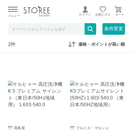
【熊本県での地震による影響について】
令和8年熊本地震に
よる配送遅延が発生しております。
ログイン
お気に入り
メニュー
在庫なしも表示
セール対象のみ
条件変更
2件
価格・ポイントが高い順
髙島屋
プルミエ・マルシェ