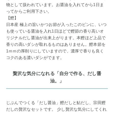
物として扱われています。お醤油を入れてから1日ま
ってからご利用下さい。
【鰹】
日本産 極上の旨いかつお節が入ったこのビンに、いつ
も使っている醤油を入れ1日ほどで鰹節の香り高いオ
リジナルだし醤油が出来上がります。本鰹ほど上品で
香りの高いダシが取れるものはありません。鰹本節を
1ｍｍの厚削りにしていますので、濃厚で香りも良く
コクのある濃いダシがでます。
贅沢な気分になれる「自分で作る、だし醤
油。」
じぶんでつくる「だし醤油」鰹だしと鮎だし、宗田鰹
だしの贅沢なセットです。 少し贅沢な気分にしてくれ