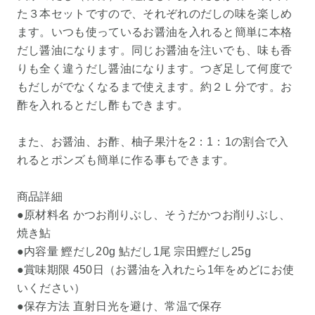
た３本セットですので、それぞれのだしの味を楽しめ
ます。いつも使っているお醤油を入れると簡単に本格
だし醤油になります。同じお醤油を注いでも、味も香
りも全く違うだし醤油になります。つぎ足して何度で
もだしがでなくなるまで使えます。約２Ｌ分です。お
酢を入れるとだし酢もできます。
また、お醤油、お酢、柚子果汁を2：1：1の割合で入
れるとポンズも簡単に作る事もできます。
商品詳細
●原材料名 かつお削りぶし、そうだかつお削りぶし、
焼き鮎
●内容量 鰹だし20g 鮎だし1尾 宗田鰹だし25g
●賞味期限 450日（お醤油を入れたら1年をめどにお使
いください）
●保存方法 直射日光を避け、常温で保存