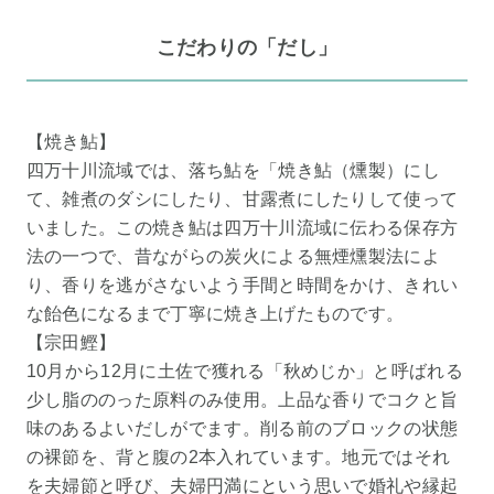
こだわりの「だし」
【焼き鮎】
四万十川流域では、落ち鮎を「焼き鮎（燻製）にし
て、雑煮のダシにしたり、甘露煮にしたりして使って
いました。この焼き鮎は四万十川流域に伝わる保存方
法の一つで、昔ながらの炭火による無煙燻製法によ
り、香りを逃がさないよう手間と時間をかけ、きれい
な飴色になるまで丁寧に焼き上げたものです。
【宗田鰹】
10月から12月に土佐で獲れる「秋めじか」と呼ばれる
少し脂ののった原料のみ使用。上品な香りでコクと旨
味のあるよいだしがでます。削る前のブロックの状態
の裸節を、背と腹の2本入れています。地元ではそれ
を夫婦節と呼び、夫婦円満にという思いで婚礼や縁起