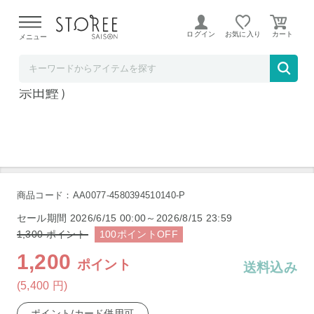
【熊本県での地震による影響について】
令和8年熊本地震に
よる配送遅延が発生しております。
ログイン
お気に入り
メニュー
ど～なん屋
自分でつくるだし醤油 3本セット（鰹・鮎・
宗田鰹）
商品コード：AA0077-4580394510140-P
セール期間
2026/6/15 00:00～2026/8/15 23:59
1,300
ポイント
100
ポイント
OFF
1,200
ポイント
送料込み
(5,400
円
)
ポイント/カード併用可