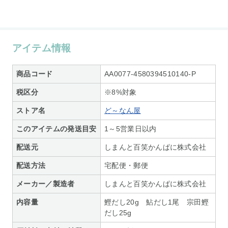
アイテム情報
商品コード
AA0077-4580394510140-P
税区分
※8%対象
ストア名
ど～なん屋
このアイテムの発送目安
1～5営業日以内
配送元
しまんと百笑かんぱに株式会社
配送方法
宅配便・郵便
メーカー／製造者
しまんと百笑かんぱに株式会社
内容量
鰹だし20g 鮎だし1尾 宗田鰹
だし25g