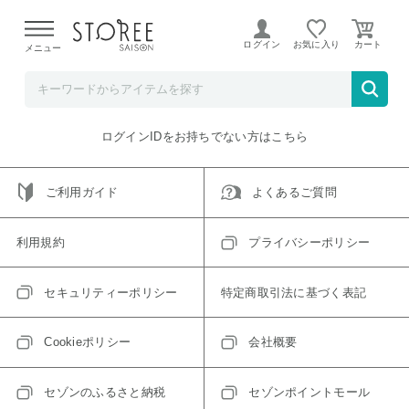
【熊本県での地震による影響について】
令和8年熊本地震に
よる配送遅延が発生しております。
ログイン
お気に入り
メニュー
ご指定のアイテムは取り扱い終了、またはただいま取り扱い
できないアイテムです。
トップへ戻る
ログインIDをお持ちでない方はこちら
ご利用ガイド
よくあるご質問
利用規約
プライバシーポリシー
セキュリティーポリシー
特定商取引法に基づく表記
Cookieポリシー
会社概要
セゾンのふるさと納税
セゾンポイントモール