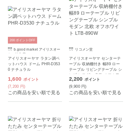
200
ポイント
OFF
b.good market アイリスオー
リコメン堂
ヤマ特集店
アイリスオーヤマ ラタン調ペ
アイリスオーヤマ センターテ
ットハウス ドーム PHR-D353
ーブル 収納棚付き 幅89 ロー
0 ナチュラル
テーブル リビングテーブル シ
ンプル モダン 北欧 オフホワ
1,600
2,200
ポイント
ポイント
イト LTB-890W
(7,200
円
)
(9,900
円
)
この商品を安い順で見る
この商品を安い順で見る