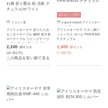
200
ポイント
OFF
リコメン堂
b.good market アイリスオー
ヤマ特集店
アイリスオーヤマ 折りたたみ
アイリスオーヤマ ラタン調ペ
センターテーブル 幅90 長方形
ットハウス ボール PHR-B403
ローテーブル リビングテーブ
5 ナチュラル
ル 折れ脚 折り畳み 机 北欧 ナ
2,300
1,600
ポイント
ポイント
チュラル/ホワイト
(10,350
円
)
(7,200
円
)
この商品を安い順で見る