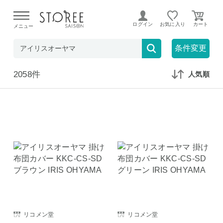
【熊本県での地震による影響について】
令和8年熊本地震に
よる配送遅延が発生しております。
ログイン
お気に入り
メニュー
在庫なしも表示
セール対象のみ
条件変更
2058件
人気順
リコメン堂
リコメン堂