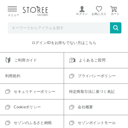
【熊本県での地震による影響について】
令和8年熊本地震に
よる配送遅延が発生しております。
ログイン
お気に入り
メニュー
ご指定のアイテムは取り扱い終了、またはただいま取り扱い
できないアイテムです。
トップへ戻る
ログインIDをお持ちでない方はこちら
ご利用ガイド
よくあるご質問
利用規約
プライバシーポリシー
セキュリティーポリシー
特定商取引法に基づく表記
Cookieポリシー
会社概要
セゾンのふるさと納税
セゾンポイントモール