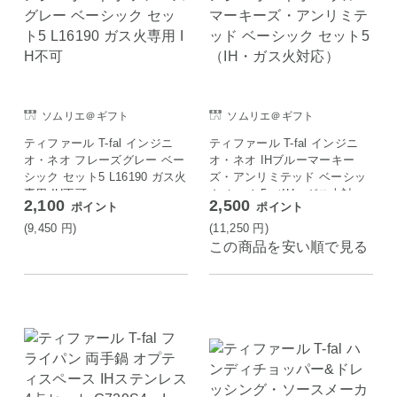
ソムリエ＠ギフト
ソムリエ＠ギフト
ティファール T-fal インジニ
ティファール T-fal インジニ
オ・ネオ フレーズグレー ベー
オ・ネオ IHブルーマーキー
シック セット5 L16190 ガス火
ズ・アンリミテッド ベーシッ
専用 IH不可
ク セット5 （IH・ガス火対
2,100
2,500
ポイント
ポイント
応）
(9,450
円
)
(11,250
円
)
この商品を安い順で見る