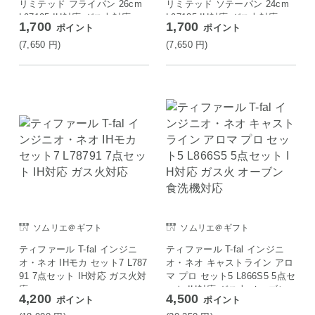
リミテッド フライパン 26cm
リミテッド ソテーパン 24cm
L97105 IH対応 ガス火対応
L97135 IH対応 ガス火対応
1,700
1,700
ポイント
ポイント
(7,650
円
)
(7,650
円
)
ソムリエ＠ギフト
ソムリエ＠ギフト
ティファール T-fal インジニ
ティファール T-fal インジニ
オ・ネオ IHモカ セット7 L787
オ・ネオ キャストライン アロ
91 7点セット IH対応 ガス火対
マ プロ セット5 L866S5 5点セ
応
ット IH対応 ガス火 オーブン
4,200
4,500
ポイント
ポイント
食洗機対応