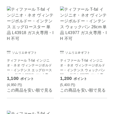
ソムリエ＠ギフト
ソムリエ＠ギフト
ティファール T-fal インジニ
ティファール T-fal インジニ
オ・ネオ ヴィンテージボルド
オ・ネオ ヴィンテージボルド
ー・インテンス エッグロース
ー・インテンス ウォックパン
ター 単品 L43918 ガス火専
26cm 単品 L43977 ガス火専
1,100
1,200
ポイント
ポイント
用・IH 不可
用・IH 不可
(4,950
円
)
(5,400
円
)
この商品を安い順で見る
この商品を安い順で見る