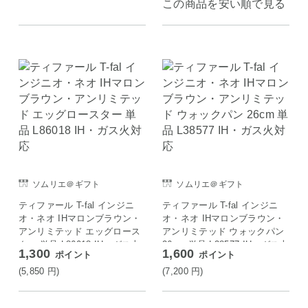
この商品を安い順で見る
ソムリエ＠ギフト
ソムリエ＠ギフト
ティファール T-fal インジニ
ティファール T-fal インジニ
オ・ネオ IHマロンブラウン・
オ・ネオ IHマロンブラウン・
アンリミテッド エッグロース
アンリミテッド ウォックパン
ター 単品 L86018 IH・ガス火
26cm 単品 L38577 IH・ガス火
1,300
1,600
ポイント
ポイント
対応
対応
(5,850
円
)
(7,200
円
)