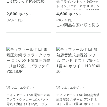
ニ 6470 レッド FV6470JO
鍋 フライパンセット 9点セッ
ト インジニオ・ネオ IHステン
レス・アンリミテッド L97090
2,800
4,600
ポイント
ポイント
(12,600
円
)
(20,700
円
)
この商品を安い順で見る
ソムリエ＠ギフト
ソムリエ＠ギフト
ティファール T-fal 電気圧力鍋
ティファール T-fal 加熱超音波
ラクラ・クッカー コンパクト
式加湿器 スチーム アンド ミ
電気圧力鍋（1台12役） ブラ
スト 7畳～11畳 4L ホワイト H