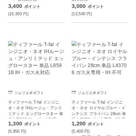
ック CY3518JP
D3040J0
3,400
3,000
ポイント
ポイント
(15,300
円
)
(13,500
円
)
ソムリエ＠ギフト
ソムリエ＠ギフト
ティファール T-fal インジニ
ティファール T-fal インジニ
オ・ネオ IHルージュ・アンリ
オ・ネオ ロイヤルブルー・イ
ミテッド エッグロースター 単
ンテンス フライパン 28cm 単
品 L85918 IH・ガス火対応
品 L43706 ガス火専用・IH 不
1,300
1,200
ポイント
ポイント
可
(5,850
円
)
(5,400
円
)