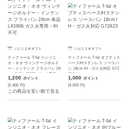
ソムリエ＠ギフト
ソムリエ＠ギフト
ティファール T-fal インジニ
ティファール T-fal オプティス
オ・ネオ ヴィンテージボルド
ペースIHステンレス ソースパ
ー・インテンス フライパン 28
ン 18cm IH・ガス火対応 G72
cm 単品 L43906 ガス火専用・
823
1,200
1,000
ポイント
ポイント
IH 不可
(5,400
円
)
(4,500
円
)
この商品を安い順で見る