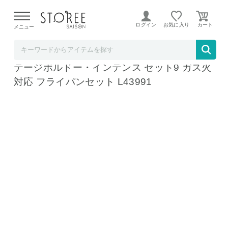
【熊本県での地震による影響について】
令和8年熊本地震に
よる配送遅延が発生しております。
ログイン
お気に入り
メニュー
ラ・クッチーナ・フェリーチェ
T-fal ティファール インジニオ・ネオ ヴィン
テージボルドー・インテンス セット9 ガス火
対応 フライパンセット L43991