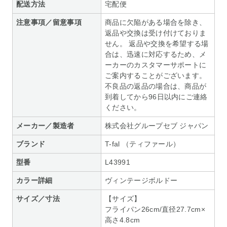
配送方法
宅配便
注意事項／留意事項
商品に欠陥がある場合を除き、
返品や交換は受け付けておりま
せん。 返品や交換を希望する場
合は、迅速に対応するため、メ
ーカーのカスタマーサポートに
ご案内することがございます。
不良品の返品の場合は、商品が
到着してから96日以内にご連絡
ください。
メーカー／製造者
株式会社グループセブ ジャパン
ブランド
T-fal （ティファール）
型番
L43991
カラー詳細
ヴィンテージボルドー
サイズ／寸法
【サイズ】
フライパン26cm/直径27.7cm×
高さ4.8cm