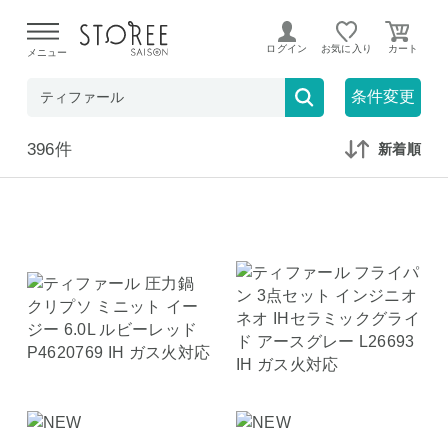
【熊本県での地震による影響について】
令和8年熊本地震に
よる配送遅延が発生しております。
ログイン
お気に入り
メニュー
在庫なしも表示
セール対象のみ
条件変更
396件
新着順