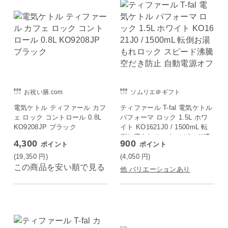
お祝い膳.com
ソムリエ＠ギフト
電気ケトル ティファール カフ
ティファール T-fal 電気ケトル
ェ ロック コントロール 0.8L
パフォーマ ロック 1.5L ホワ
KO9208JP ブラック
イト KO1621J0 / 1500mL 転
倒お湯もれロック スピード沸
4,300
900
ポイント
ポイント
騰 空だき防止 自動電源オフ
(19,350
円
)
(4,050
円
)
この商品を安い順で見る
他 バリエーションあり