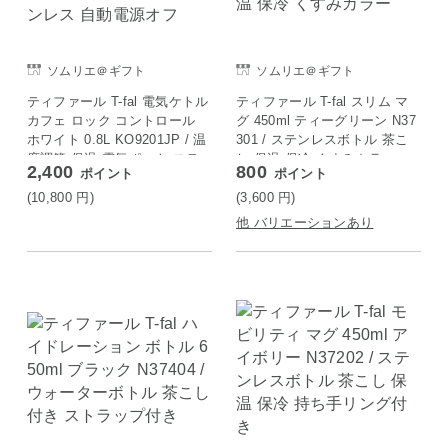
ソムリエ＠ギフト
ソムリエ＠ギフト
ティファール T-fal 電気ケトル
ティファール T-fal スリム マ
カフェ ロック コントロール
グ 450ml ティーグリーン N37
ホワイト 0.8L KO9201JP / 温
301 / ステンレスボトル 茶こ
度調節 保温 電気ポット ステ
し 保温 保冷 くすみカラー
2,400
800
ポイント
ポイント
ンレス 自動電源オフ
(10,800
円
)
(3,600
円
)
他 バリエーションあり