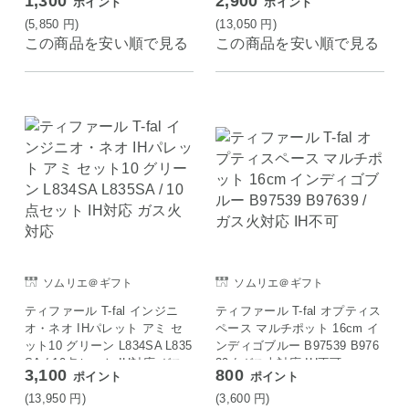
1,300
2,900
ポイント
ポイント
(5,850
円
)
(13,050
円
)
この商品を安い順で見る
この商品を安い順で見る
ソムリエ＠ギフト
ソムリエ＠ギフト
ティファール T-fal インジニ
ティファール T-fal オプティス
オ・ネオ IHパレット アミ セ
ペース マルチポット 16cm イ
ット10 グリーン L834SA L835
ンディゴブルー B97539 B976
SA / 10点セット IH対応 ガス
39 / ガス火対応 IH不可
3,100
800
ポイント
ポイント
火対応
(13,950
円
)
(3,600
円
)