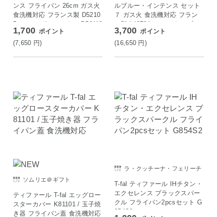
ンス フライパン 26cm ガス火
ルブルー・インテンス セット
食洗機対応 フランス製 D5210
７ ガス火 食洗機対応 フラン
5 ＆ エッグロースター D52118
ス製 L43794 ＆ ロイヤルブル
1,700
3,700
ポイント
ポイント
＆ エピス ターナー 274389
ー・インテンス エッグロース
ター D52118 ＆ エピス ターナ
(7,650
円
)
(16,650
円
)
ー 274389
ラ・クッチーナ・フェリーチ
ェ
ソムリエ＠ギフト
T-fal ティファール IHチタン・
エクセレンス ブラックスパー
ティファール T-fal エッグロー
クル フライパン2pcsセット G
スターカバー K81101 / 玉子焼
854S2
き器 フライパン蓋 食洗機対応