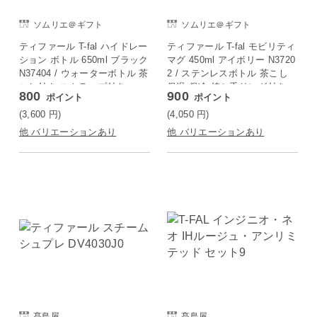
ソムリエ＠ギフト
ソムリエ＠ギフト
ティファール T-fal ハイドレー
ティファール T-fal モビリティ
ション ボトル 650ml ブラック
マグ 450ml アイボリー N3720
N37404 / ウォーターボトル 茶
2 / ステンレスボトル 茶こし
こし付き ストラップ付き
保温 保冷 持ち手リング付き
800
900
ポイント
ポイント
(3,600
円
)
(4,050
円
)
他 バリエーションあり
他 バリエーションあり
髙島屋
髙島屋