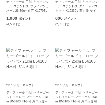
ティファール T-fal キッチンツ
ティファール T-fal キッチンツ
ール ステンレス フライパンカ
ール ステンレス スチームバス
バーL 26-30cm対応 K19795 /
ケット K19330 / 蒸し器 サイ
フライパン蓋 ステンレス マル
ズ調整 14-22cm 食洗機対応 耐
1,000
600
ポイント
ポイント
チサイズ対応
久性 耐熱
(4,500
円
)
(2,700
円
)
ソムリエ＠ギフト
ソムリエ＠ギフト
ティファール T-fal マリーゴー
ティファール T-fal マリーゴー
ルドイエロー フライパン 21c
ルドイエロー フライパン 25c
m B56103 IH不可 ガス火専用
m B56105 IH不可 ガス火専用