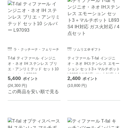
ラ・クッチーナ・フェリーチ
ソムリエ＠ギフト
ェ
T-fal ティファール インジニ
ティファール T-fal インジニ
オ・ネオ IH ステンレス ブリ
オ・ネオ IHステンレス エモー
エ・アンリミテッド セット10
ション セット3＋マルチポット
シルバー L97093
L893S4 IH対応 ガス火対応 / 4
5,400
2,400
ポイント
ポイント
点セット
(24,300
円
)
(10,800
円
)
この商品を安い順で見る