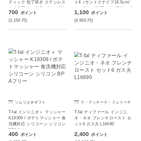
ティック 包丁研ぎ ステンレス
ト4（サントクナイフ16.5cm/
ナイフ用 セーフティリング付
シェフナイフ15cm/ペアリング
700
1,100
ポイント
ポイント
ナイフ9cm/キッチンシザー
ズ）K134S4
(3,150
円
)
(4,950
円
)
ソムリエ＠ギフト
ラ・クッチーナ・フェリーチ
ェ
T-fal インジニオ＋ マッシャー
T-fal ティファール インジニ
K19309 / ポテトマッシャー 食
オ・ネオ フレンチロースト セ
洗機対応 シリコーン シリコン
ット6 ガス火 L16690
BPAフリー
400
2,400
ポイント
ポイント