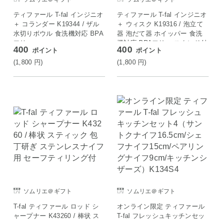
ティファール T-fal インジニオ
ティファール T-fal インジニオ
＋ コランダー K19344 / ザル
＋ ウィスク K19316 / 泡立て
水切りボウル 食洗機対応 BPA
器 泡だて器 ホイッパー 食洗
フリー
機対応 BPAフリー スタンド付
400
400
ポイント
ポイント
き
(1,800
円
)
(1,800
円
)
ソムリエ＠ギフト
ソムリエ＠ギフト
T-fal ティファール ロッド シ
オンライン限定 ティファール
ャープナー K43260 / 棒状 ス
T-fal フレッシュキッチンセッ