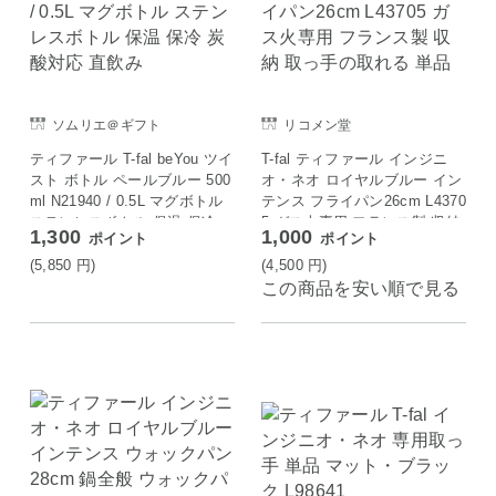
ソムリエ＠ギフト
リコメン堂
ティファール T-fal beYou ツイ
T-fal ティファール インジニ
スト ボトル ペールブルー 500
オ・ネオ ロイヤルブルー イン
ml N21940 / 0.5L マグボトル
テンス フライパン26cm L4370
ステンレスボトル 保温 保冷
5 ガス火専用 フランス製 収納
1,300
1,000
ポイント
ポイント
炭酸対応 直飲み
取っ手の取れる 単品
(5,850
円
)
(4,500
円
)
この商品を安い順で見る