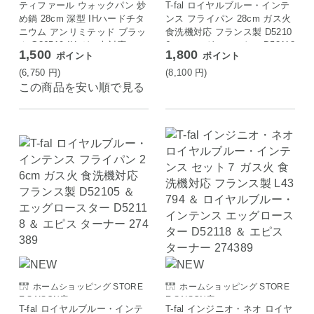
ティファール ウォックパン 炒
T-fal ロイヤルブルー・インテ
め鍋 28cm 深型 IHハードチタ
ンス フライパン 28cm ガス火
ニウム アンリミテッド ブラッ
食洗機対応 フランス製 D5210
ク G26519 IH ガス火対応
6 ＆ エッグロースター D52118
1,500
1,800
ポイント
ポイント
＆ エピス ターナー 274389
(6,750
円
)
(8,100
円
)
この商品を安い順で見る
ホームショッピング STORE
ホームショッピング STORE
E SAISON店
E SAISON店
T-fal ロイヤルブルー・インテ
T-fal インジニオ・ネオ ロイヤ