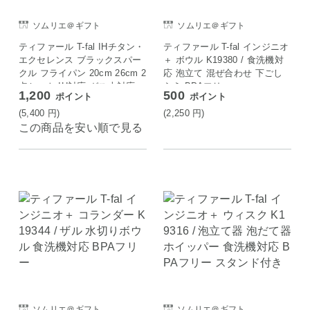
ソムリエ＠ギフト
ソムリエ＠ギフト
ティファール T-fal IHチタン・
ティファール T-fal インジニオ
エクセレンス ブラックスパー
＋ ボウル K19380 / 食洗機対
クル フライパン 20cm 26cm 2
応 泡立て 混ぜ合わせ 下ごし
点セット IH対応 ガス火対応
らえ BPAフリー
1,200
500
ポイント
ポイント
(5,400
円
)
(2,250
円
)
この商品を安い順で見る
ソムリエ＠ギフト
ソムリエ＠ギフト