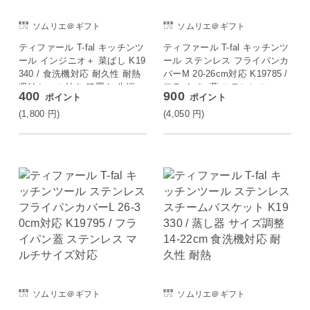
ソムリエ＠ギフト
ソムリエ＠ギフト
ティファール T-fal キッチンツ
ティファール T-fal キッチンツ
ール インジニオ＋ 菜ばし K19
ール ステンレス フライパンカ
340 / 食洗機対応 耐久性 耐熱
バーM 20-26cm対応 K19785 /
収納ケース付き 箸置き 先端
フライパン蓋 ステンレス
400
900
ポイント
ポイント
シリコン
(1,800
円
)
(4,050
円
)
ソムリエ＠ギフト
ソムリエ＠ギフト