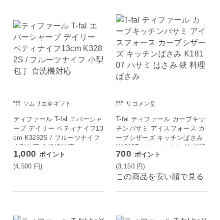
ソムリエ＠ギフト
リコメン堂
ティファール T-fal エバーシャ
T-fal ティファール カーブキッ
ープ デイリー ペティナイフ13
チンバサミ アイスフォース カ
cm K3282S / フルーツナイフ
ーブシザーズ キッチンばさみ
小型包丁 食洗機対応
K18107 ハサミ はさみ 鋏 料理
1,000
700
ポイント
ポイント
ばさみ
(4,500
円
)
(3,150
円
)
この商品を安い順で見る