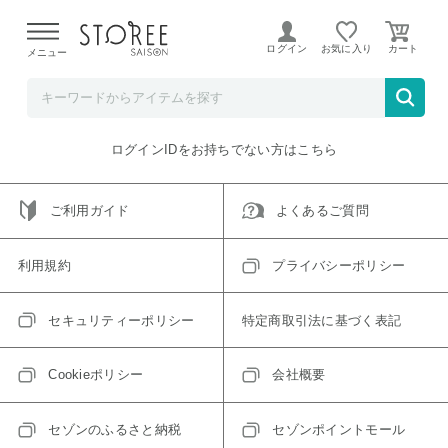
【熊本県での地震による影響について】
令和8年熊本地震に
よる配送遅延が発生しております。
ログイン
お気に入り
メニュー
ご指定のアイテムは取り扱い終了、またはただいま取り扱い
できないアイテムです。
トップへ戻る
ログインIDをお持ちでない方はこちら
ご利用ガイド
よくあるご質問
利用規約
プライバシーポリシー
セキュリティーポリシー
特定商取引法に基づく表記
Cookieポリシー
会社概要
セゾンのふるさと納税
セゾンポイントモール