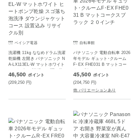
ベイシア電器
自転車館
洗濯機 11kg ななめドラム洗濯
パナソニック 電動自転車 2026
乾燥機 左開き パナソニック N
年モデル ギュット･クルーム
A-LX113EL-W マットホワイト
F･EX FHE031 B マットコー
ヒートポンプ乾燥 スゴ落ち泡
クスブラック ２０インチ
46,500
45,500
ポイント
ポイント
洗浄 ダウンジャケットコース
設置込み リサイクル別
(209,250
円
)
(204,750
円
)
他 バリエーションあり