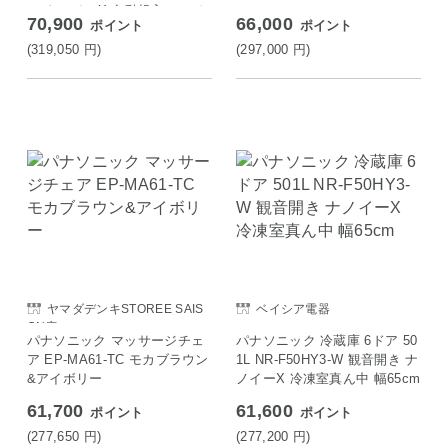
ュ ナノイーX 自動投入 ヒート
70,900
66,000
ポイント
ポイント
ポンプ乾燥 温水スゴ落ち泡洗
浄 スマホで洗濯 ダウンジャケ
(319,050
円
)
(297,000
円
)
ットコース 設置込み リサイク
ル別
ヤマダデンキSTOREE SAIS
ベイシア電器
ON店
パナソニック マッサージチェ
パナソニック 冷蔵庫 6ドア 50
ア EP-MA61-TC モカブラウン
1L NR-F50HY3-W 観音開き ナ
&アイボリー
ノイーX 冷凍室真ん中 幅65cm
61,700
61,600
ポイント
ポイント
(277,650
円
)
(277,200
円
)