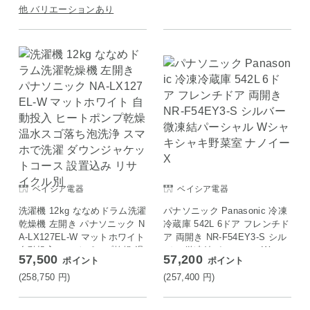
他 バリエーションあり
ベイシア電器
ベイシア電器
洗濯機 12kg ななめドラム洗濯
パナソニック Panasonic 冷凍
乾燥機 左開き パナソニック N
冷蔵庫 542L 6ドア フレンチド
A-LX127EL-W マットホワイト
ア 両開き NR-F54EY3-S シル
自動投入 ヒートポンプ乾燥 温
バー 微凍結パーシャル Wシャ
57,500
57,200
ポイント
ポイント
水スゴ落ち泡洗浄 スマホで洗
キシャキ野菜室 ナノイーX
濯 ダウンジャケットコース 設
(258,750
円
)
(257,400
円
)
置込み リサイクル別