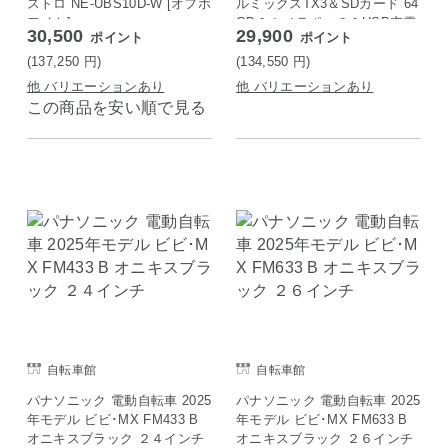
ストロ NE-UBS10D-W [オフホ
ルミックスTX3＆SDカード 64
ワイト]
GB＆カメラポーチ＆USB充電
30,500
29,900
ポイント
ポイント
器＆液晶保護フィルム
(137,250
円
)
(134,550
円
)
他 バリエーションあり
他 バリエーションあり
この商品を安い順で見る
自転車館
自転車館
パナソニック 電動自転車 2025
パナソニック 電動自転車 2025
年モデル ビビ･MX FM433 B
年モデル ビビ･MX FM633 B
オニキスブラック ２４インチ
オニキスブラック ２６インチ