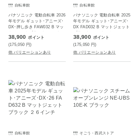
自転車館
自転車館
パナソニック 電動自転車 2026
パナソニック 電動自転車 2025
年モデル ギュット･アニーズ･
年モデル ギュット･アニーズ･
DX･押し歩き FAW032 B マッ
DX FAD032 B マットジェット
トジェットブラック ２０イン
ブラック ２０インチ
38,900
38,900
ポイント
ポイント
チ
(175,050
円
)
(175,050
円
)
他 バリエーションあり
他 バリエーションあり
自転車館
そごう・西武ストア