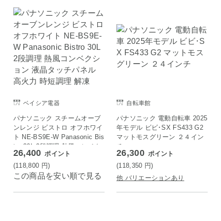
ベイシア電器
自転車館
パナソニック スチームオーブ
パナソニック 電動自転車 2025
ンレンジ ビストロ オフホワイ
年モデル ビビ･SX FS433 G2
ト NE-BS9E-W Panasonic Bis
マットモスグリーン ２４イン
tro 30L 2段調理 熱風コンベク
チ
26,400
26,300
ポイント
ポイント
ション 液晶タッチパネル 高火
力 時短調理 解凍
(118,800
円
)
(118,350
円
)
この商品を安い順で見る
他 バリエーションあり