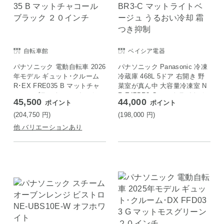
自転車館
ベイシア電器
パナソニック 電動自転車 2026
パナソニック Panasonic 冷凍
年モデル ギュット･クルーム
冷蔵庫 468L 5ドア 右開き 野
R･EX FRE035 B マットチャ
菜室が真ん中 大容量冷凍室 N
コールブラック ２０インチ
R-E47BR3-C マットライトベ
45,500
44,000
ポイント
ポイント
ージュ うるおい冷却 霜つき抑
制
(204,750
円
)
(198,000
円
)
他 バリエーションあり