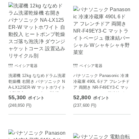
ベイシア電器
ベイシア電器
洗濯機 12kg ななめドラム洗濯
パナソニック Panasonic 冷凍
乾燥機 右開き パナソニック N
冷蔵庫 490L 6ドア フレンチド
A-LX125ER-W マットホワイト
ア 両開き NR-F49EY3-C マッ
自動投入 ヒートポンプ乾燥 ス
トライトベージュ 微凍結パー
55,300
52,800
ポイント
ポイント
ゴ落ち泡洗浄 ダウンジャケッ
シャル Wシャキシャキ野菜室
トコース 設置込み リサイクル
(248,850
円
)
(237,600
円
)
別