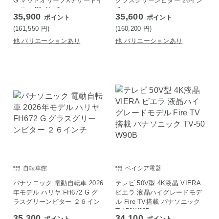
G マットオリーブXデザートイ
グラスグリーンビター 26イン
エロー 20インチ
チ
35,900
35,600
ポイント
ポイント
(161,550
円
)
(160,200
円
)
他 バリエーションあり
他 バリエーションあり
自転車館
ベイシア電器
パナソニック 電動自転車 2026
テレビ 50V型 4K液晶 VIERA
年モデル ハリヤ FH672 G グ
ビエラ 液晶ハイグレードモデ
ラスグリーンビター ２６イン
ル Fire TV搭載 パナソニック
チ
TV-50W90B
35,300
34,100
ポイント
ポイント