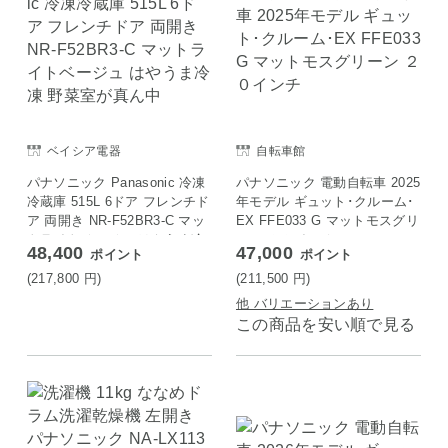
ベイシア電器
自転車館
パナソニック Panasonic 冷凍
パナソニック 電動自転車 2025
冷蔵庫 515L 6ドア フレンチド
年モデル ギュット･クルーム･
ア 両開き NR-F52BR3-C マッ
EX FFE033 G マットモスグリ
トライトベージュ はやうま冷
ーン ２０インチ
48,400
47,000
ポイント
ポイント
凍 野菜室が真ん中
(217,800
円
)
(211,500
円
)
他 バリエーションあり
この商品を安い順で見る