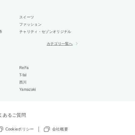
スイーツ
ファッション
券
チャリティ・セゾンオリジナル
カテゴリ一覧へ
ReFa
T-fal
西川
Yamazaki
くあるご質問
Cookieポリシー
会社概要