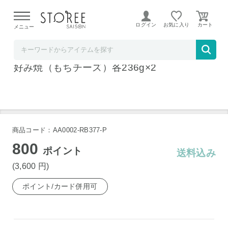
【熊本県での地震による影響について】
令和8年熊本地震に
よる配送遅延が発生しております。
ログイン
お気に入り
メニュー
リンベル STOREE SAISON店
千房 お好み焼セット お好み焼（豚玉）・お
好み焼（もちチーズ）各236g×2
商品コード：AA0002-RB377-P
800
ポイント
送料込み
(3,600
円
)
ポイント/カード併用可