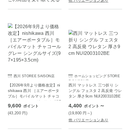
他 バリエーションあり
西川 STOREE SAISON店
ホームショッピング STORE
E SAISON店
【2026年9月より価格改定】ni
西川 マットレス 三つ折り シ
shikawa 西川 ［エアーポータ
ングル フェスタ 2 高反発 ウレ
ブル］モバイルマット チャコ
タン 厚さ9cm NUI2003102BE
ールグレー シングルサイズ(97
9,600
4,400
～
ポイント
ポイント
×195×3.5cm)
(43,200
円
)
(19,800
円
～)
他 バリエーションあり