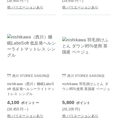
(18,450
円
～)
(18,450
円
～)
他 バリエーションあり
他 バリエーションあり
西川 STOREE SAISON店
西川 STOREE SAISON店
nishikawa（西川）睡眠LaboS
nishikawa 羽毛掛けふとん ダ
oft 低反発ヘルシーライトマッ
ウン85%使用 英国産 ベージュ
トレス シングル
4,100
～
5,800
ポイント
ポイント
(18,450
円
～)
(26,100
円
)
他 バリエーションあり
他 バリエーションあり