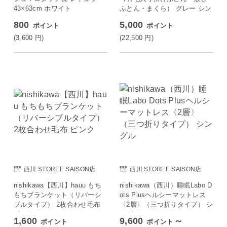
43×63cm ホワイト
ふとん・まくら） グレー シン
グル
800
5,000
ポイント
ポイント
(3,600
円
)
(22,500
円
)
西川 STOREE SAISON店
西川 STOREE SAISON店
nishikawa【西川】hauu もち
nishikawa（西川）睡眠Labo D
もちブランケット（リバーシ
ots Plusヘルシーマットレス
ブルタイプ） 2枚合わせ毛布
〈2層〉（三つ折りタイプ） シ
ピンク
ングル
1,600
9,600
～
ポイント
ポイント