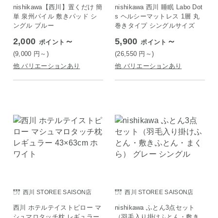
nishikawa【西川】置くだけ 簡
nishikawa 西川 睡眠 Labo Dot
単 泉州パイル 敷きパッド シ
s ヘルシーマットレス 1層 丸
ングル ブルー
巻きタイプ シングルサイズ
2,000
～
5,900
～
ポイント
ポイント
(9,000
円
～)
(26,550
円
～)
他 バリエーションあり
他 バリエーションあり
西川 STOREE SAISON店
西川 STOREE SAISON店
西川 ホテルテイストピロー マ
nishikawa ふとん3点セット
シュマロタッチ枕 レギュラー
（羽毛入り掛けふとん・敷き