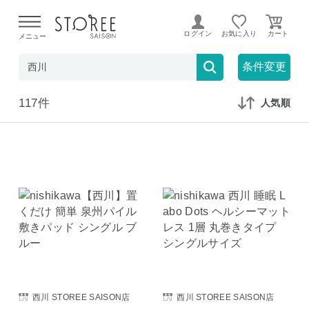
【熊本県での地震による影響について】
令和8年熊本地震に
よる配送遅延が発生しております。
ログイン
お気に入り
メニュー
在庫なしも表示
セール対象のみ
条件変更
117件
人気順
西川 STOREE SAISON店
西川 STOREE SAISON店