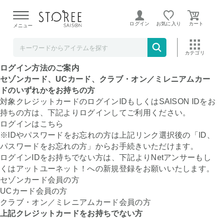
【熊本県での地震による影響について】
令和8年熊本地震に
よる配送遅延が発生しております。
ログイン
お気に入り
メニュー
新商品
条件検索
ランキング
キャンペーン
目玉品
STOREE SAISONへの
ログイン方法のご案内
セゾンカード、UCカード、クラブ・オン／ミレニアムカー
ドのいずれかをお持ちの方
対象クレジットカードのログインIDもしくはSAISON IDをお
持ちの方は、下記よりログインしてご利用ください。
ログインはこちら
※IDやパスワードをお忘れの方は上記リンク選択後の「ID、
パスワードをお忘れの方」からお手続きいただけます。
ログインIDをお持ちでない方は、下記よりNetアンサーもし
くはアットユーネット！への新規登録をお願いいたします。
セゾンカード会員の方
UCカード会員の方
クラブ・オン／ミレニアムカード会員の方
上記クレジットカードをお持ちでない方