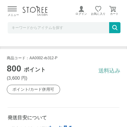
【熊本県での地震による影響について】
令和8年熊本地震に
よる配送遅延が発生しております。
ログイン
お気に入り
メニュー
リンベル STOREE SAISON店
マンゴープリン
商品コード：AA0002-rb312-P
800
ポイント
送料込み
(3,600
円
)
ポイント/カード併用可
発送目安について