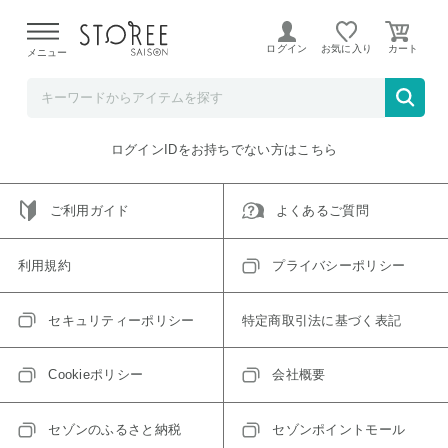
【熊本県での地震による影響について】
令和8年熊本地震に
よる配送遅延が発生しております。
ログイン
お気に入り
メニュー
ご指定のアイテムは取り扱い終了、またはただいま取り扱い
できないアイテムです。
トップへ戻る
ログインIDをお持ちでない方はこちら
ご利用ガイド
よくあるご質問
利用規約
プライバシーポリシー
セキュリティーポリシー
特定商取引法に基づく表記
Cookieポリシー
会社概要
セゾンのふるさと納税
セゾンポイントモール