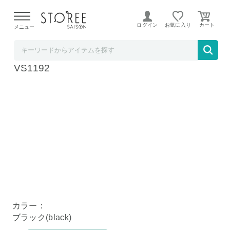
【熊本県での地震による影響について】
令和8年熊本地震に
よる配送遅延が発生しております。
ログイン
お気に入り
メニュー
リンベル STOREE SAISON店
フードセーバー コンパクトセーバーブラック
VS1192
カラー：
ブラック(black)