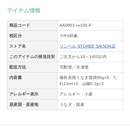
アイテム情報
商品コード
AA0002-re100-P
税区分
※8%対象
ストア名
リンベル STOREE SAISON店
このアイテムの発送目安
ご注文から10～14日以内
配送方法
宅配便／冷凍便
内容量
備長炭焼うなぎ蒲焼90g×3、た
れ15ml×3、山椒0.1g×3
アレルギー表示
アレルギー：小麦
原産国・原産地
うなぎ：国産