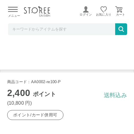
【熊本県での地震による影響について】
令和8年熊本地震に
よる配送遅延が発生しております。
ログイン
お気に入り
メニュー
リンベル STOREE SAISON店
つきじ宮川本廛 うなぎ蒲焼90g×3
商品コード：AA0002-re100-P
2,400
ポイント
送料込み
(10,800
円
)
ポイント/カード併用可