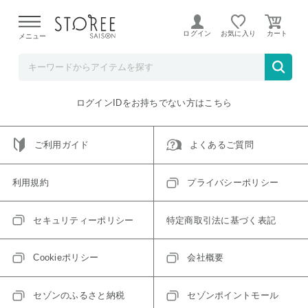
【熊本県での地震による影響について】
令和8年熊本地震に
よる配送遅延が発生しております。
ログイン
お気に入り
メニュー
ご指定のアイテムは取り扱い終了、またはただいま取り扱い
できないアイテムです。
トップへ戻る
ログインIDをお持ちでない方はこちら
ご利用ガイド
よくあるご質問
利用規約
プライバシーポリシー
セキュリティーポリシー
特定商取引法に基づく表記
Cookieポリシー
会社概要
セゾンのふるさと納税
セゾンポイントモール