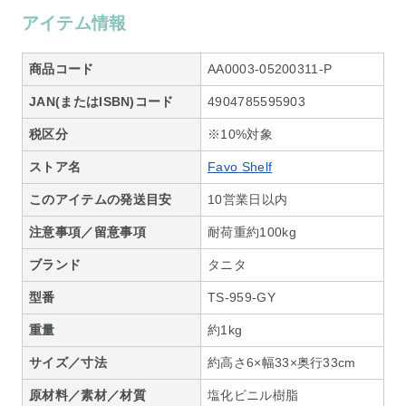
アイテム情報
商品コード
AA0003-05200311-P
JAN(またはISBN)コード
4904785595903
税区分
※10%対象
ストア名
Favo Shelf
このアイテムの発送目安
10営業日以内
注意事項／留意事項
耐荷重約100kg
ブランド
タニタ
型番
TS-959-GY
重量
約1kg
サイズ／寸法
約高さ6×幅33×奥行33cm
原材料／素材／材質
塩化ビニル樹脂