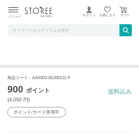
【熊本県での地震による影響について】
令和8年熊本地震に
よる配送遅延が発生しております。
ログイン
お気に入り
メニュー
Favo Shelf
〈タニタ〉 バランスクッション
商品コード：AA0003-05200311-P
900
ポイント
送料込み
(4,050
円
)
ポイント/カード併用可