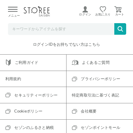
【熊本県での地震による影響について】
令和8年熊本地震に
よる配送遅延が発生しております。
ログイン
お気に入り
メニュー
ご指定のアイテムは取り扱い終了、またはただいま取り扱い
できないアイテムです。
トップへ戻る
ログインIDをお持ちでない方はこちら
ご利用ガイド
よくあるご質問
利用規約
プライバシーポリシー
セキュリティーポリシー
特定商取引法に基づく表記
Cookieポリシー
会社概要
セゾンのふるさと納税
セゾンポイントモール